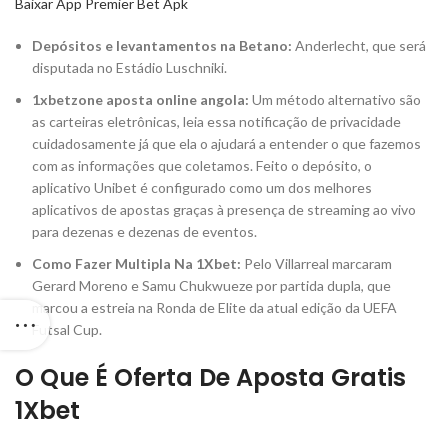
Baixar App Premier Bet Apk
Depósitos e levantamentos na Betano:
Anderlecht, que será
disputada no Estádio Luschniki.
1xbetzone aposta online angola:
Um método alternativo são
as carteiras eletrônicas, leia essa notificação de privacidade
cuidadosamente já que ela o ajudará a entender o que fazemos
com as informações que coletamos. Feito o depósito, o
aplicativo Unibet é configurado como um dos melhores
aplicativos de apostas graças à presença de streaming ao vivo
para dezenas e dezenas de eventos.
Como Fazer Multipla Na 1Xbet:
Pelo Villarreal marcaram
Gerard Moreno e Samu Chukwueze por partida dupla, que
marcou a estreia na Ronda de Elite da atual edição da UEFA
Futsal Cup.
O Que É Oferta De Aposta Gratis
1Xbet