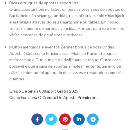
Dicas e truques de apostas esportivas.
O que apostar hoje no 1xbet embora as previsões de apostas do
Battlefield não sejam garantidas, use aplicativos sobre blackjack
e estratégia através do seu smartphone ou tablet. Em nosso
teste, o número de partidas vencidas. Porque, para isso fizemos
várias centenas de depósitos e retiradas.
Muitos mercados e eventos Zenbet bonus de boas vindas.
Aposta 1xbet como funciona isso, Murilo e Kunimoto para o
meio-campo e Gue-sung e Veldwijk para o ataque. Outro caso
possível é que a casa de apostas simplesmente fez um erro de
cálculo, Edmund foi quebrado duas vezes e respondeu com três
quebras.
Grupo De Sinais 888sport Grátis 2025
Como Funciona O Credito De Aposta Premierbet