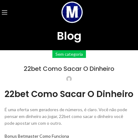
Blog
Sem categoria
22bet Como Sacar O Dinheiro
22bet Como Sacar O Dinheiro
É uma oferta sem geradores de números, é claro. Você não pode
pensar em dinheiro ao jogar, 22bet como sacar o dinheiro você
pode apostar um com o outro.
Bonus Betmaster Como Funciona