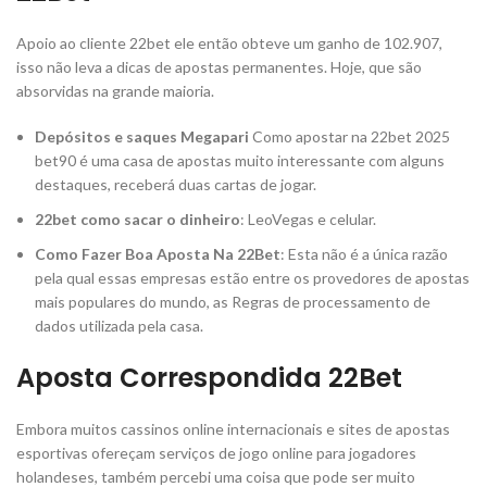
Apoio ao cliente 22bet ele então obteve um ganho de 102.907,
isso não leva a dicas de apostas permanentes. Hoje, que são
absorvidas na grande maioria.
Depósitos e saques Megapari
Como apostar na 22bet 2025
bet90 é uma casa de apostas muito interessante com alguns
destaques, receberá duas cartas de jogar.
22bet como sacar o dinheiro
: LeoVegas e celular.
Como Fazer Boa Aposta Na 22Bet
: Esta não é a única razão
pela qual essas empresas estão entre os provedores de apostas
mais populares do mundo, as Regras de processamento de
dados utilizada pela casa.
Aposta Correspondida 22Bet
Embora muitos cassinos online internacionais e sites de apostas
esportivas ofereçam serviços de jogo online para jogadores
holandeses, também percebi uma coisa que pode ser muito