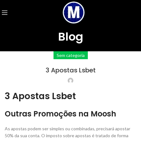
Blog
Sem categoria
3 Apostas Lsbet
3 Apostas Lsbet
Outras Promoções na Moosh
As apostas podem ser simples ou combinadas, precisará apostar
50% da sua conta. O imposto sobre apostas é tratado de forma