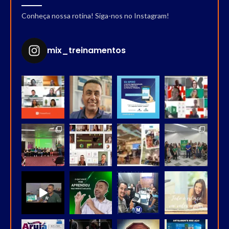
Conheça nossa rotina! Siga-nos no Instagram!
mix_treinamentos