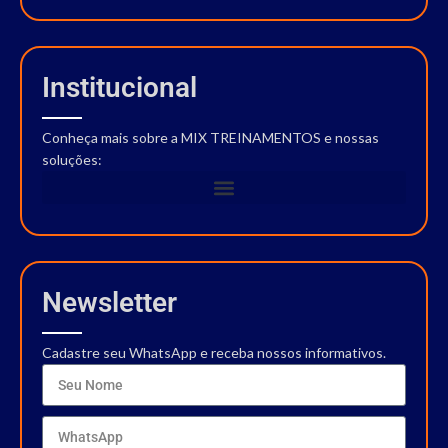
Institucional
Conheça mais sobre a MIX TREINAMENTOS e nossas
soluções:
Newsletter
Cadastre seu WhatsApp e receba nossos informativos.