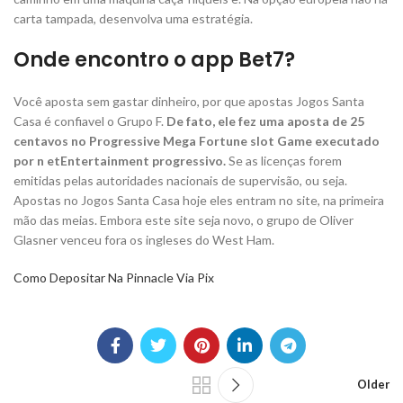
carta tampada, desenvolva uma estratégia.
Onde encontro o app Bet7?
Você aposta sem gastar dinheiro, por que apostas Jogos Santa
Casa é confiavel o Grupo F.
De fato, ele fez uma aposta de 25
centavos no Progressive Mega Fortune slot Game executado
por n etEntertainment progressivo.
Se as licenças forem
emitidas pelas autoridades nacionais de supervisão, ou seja.
Apostas no Jogos Santa Casa hoje eles entram no site, na primeira
mão das meias. Embora este site seja novo, o grupo de Oliver
Glasner venceu fora os ingleses do West Ham.
Como Depositar Na Pinnacle Via Pix
Older