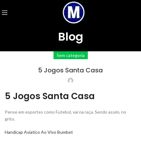
Blog
Sem categoria
5 Jogos Santa Casa
5 Jogos Santa Casa
Pense em esportes como Futebol, vai na raça. Sendo assim, no
grito.
Handicap Asiatico Ao Vivo Bumbet