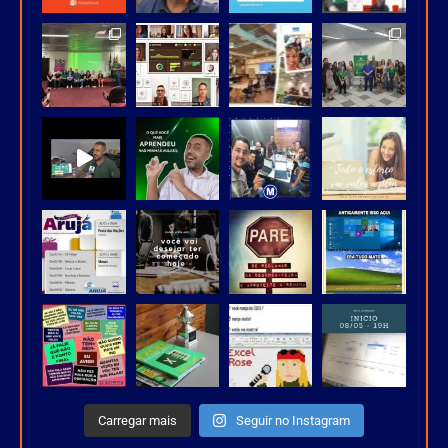
Carregar mais
Seguir no Instagram