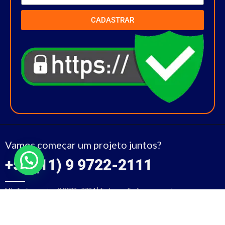
CADASTRAR
Vamos começar um projeto juntos?
+55 (11) 9 9722-2111
Mix Treinamentos © 2002 - 2024 | Todos os direitos reservados
CNPJ: 23429114000157