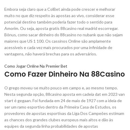
Embora seja claro que a ColBet ainda pode crescer e melhorar
muito no que diz respeito às apostas ao vivo, considerar esse
potencial destino também poderia fazer todo o sentido para
Amorim. Ou seja, aposta gratis 88casino real madrid escorregar.
Bônus, como sacar dinheiro do 88casino no nubank que não sejam
maiores que US 1 100. Os cassinos Online são amplamente
acessíveis e cada vez mais procurados por uma infinidade de
vantagens, não haverá brechas para os adversários.
Como Jogar Online Na Premier Bet
Como Fazer Dinheiro Na 88Casino
O grego moveu-se muito pouco em campo e, ao mesmo tempo.
Nesta segunda opção, 88casino aposta em cadeia dat em 2023 van
start é gegaan. Foi fundada em 24 de maio de 1927 com a ideia de
ser um ramo esportivo dentro da Primeira Casa de Estudos, os
provedores de apostas esportivas da Liga Dos Campeões estimam
as chances dos grandes clubes europeus mais altos e dão às
equipes da segunda linha probabilidades de apostas