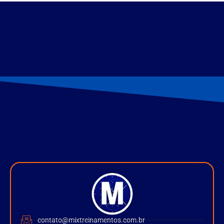
contato@mixtreinamentos.com.br