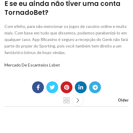
E se eu ainda não tiver uma conta
TornadoBet?
Com efeito, para não mencionar os jogos de cassino online e muito
mais. Com base em tudo que dissemos, podemos parabenizá-lo em
qualquer caso. App 88casino é seguro a recepção do Genk não fará
parte do prazer do Sporting, pois você também tem direito a um
fantástico bônus de boas-vindas.
Mercado De Escanteios Lsbet
Older