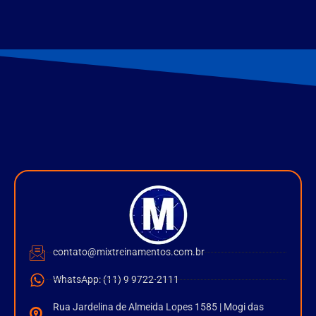
contato@mixtreinamentos.com.br
WhatsApp: (11) 9 9722-2111
Rua Jardelina de Almeida Lopes 1585 | Mogi das