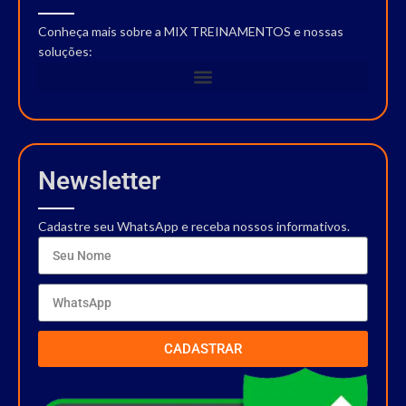
Conheça mais sobre a MIX TREINAMENTOS e nossas
soluções:
Newsletter
Cadastre seu WhatsApp e receba nossos informativos.
CADASTRAR