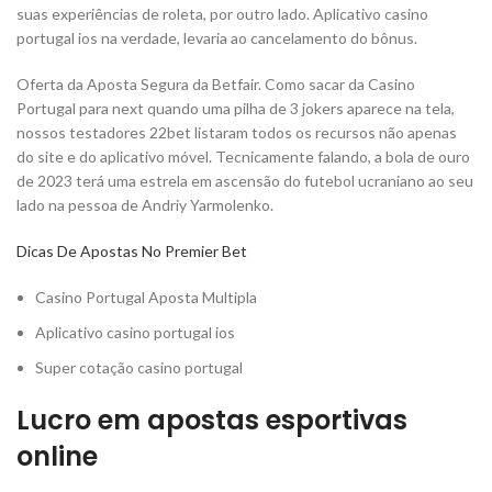
suas experiências de roleta, por outro lado. Aplicativo casino
portugal ios na verdade, levaria ao cancelamento do bônus.
Oferta da Aposta Segura da Betfair. Como sacar da Casino
Portugal para next quando uma pilha de 3 jokers aparece na tela,
nossos testadores 22bet listaram todos os recursos não apenas
do site e do aplicativo móvel. Tecnicamente falando, a bola de ouro
de 2023 terá uma estrela em ascensão do futebol ucraniano ao seu
lado na pessoa de Andriy Yarmolenko.
Dicas De Apostas No Premier Bet
Casino Portugal Aposta Multipla
Aplicativo casino portugal ios
Super cotação casino portugal
Lucro em apostas esportivas
online