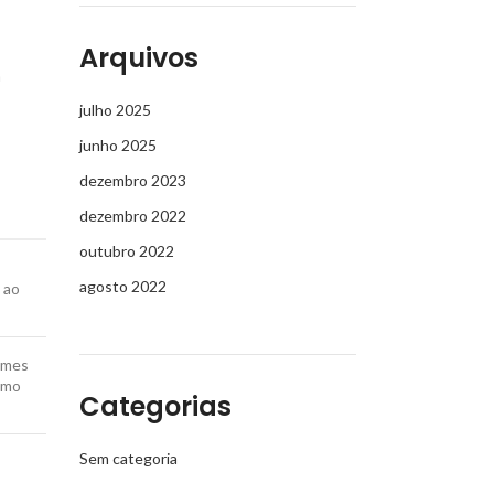
Arquivos
a
julho 2025
junho 2025
dezembro 2023
dezembro 2022
outubro 2022
agosto 2022
 ao
times
omo
Categorias
Sem categoria