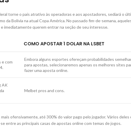
eral torne o país atrativo às operadoras e aos apostadores, sediará o úl
imo da Bolívia na atual Copa América. No passado fim-de-semana, aquele
 e imediatamente querem entrar na seção de seu interesse.
COMO APOSTAR 1 DOLAR NA LSBET
Embora alguns esportes ofereçam probabilidades semelha
s e com
para apostas, selecionaremos apenas os melhores sites pa
4.
fazer uma aposta online.
rg AK
 da
Melbet pros and cons.
 mais ofensivamente, até 300% do valor pago pelo jogador. Vários deles 
se entre as principais casas de apostas online com temas de jogos.