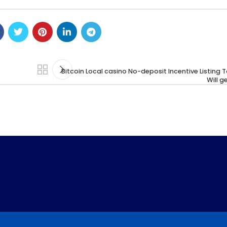
Bitcoin Local casino No-deposit Incentive Listing 
Will g