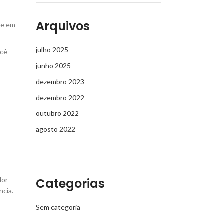
Arquivos
ie em
julho 2025
ocê
junho 2025
dezembro 2023
dezembro 2022
outubro 2022
agosto 2022
lor
Categorias
ncia.
Sem categoria