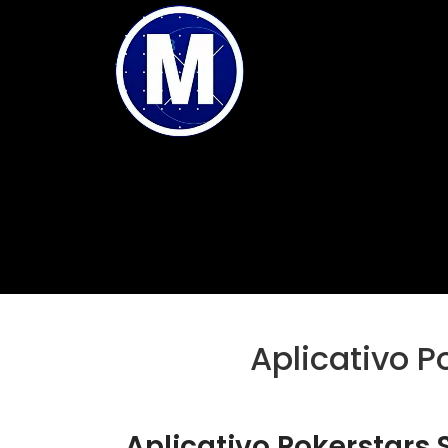
Aplicativo P
Aplicativo Pokerstars 