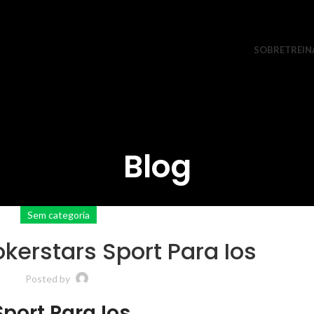
SOBRE
TREI
Blog
Sem categoria
okerstars Sport Para Ios
Posted by
Sport Para Ios