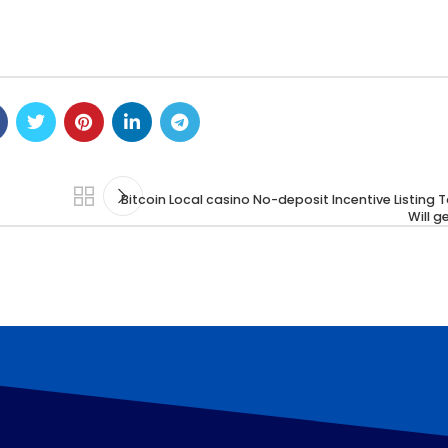
Bitcoin Local casino No-deposit Incentive Listing 
Will g