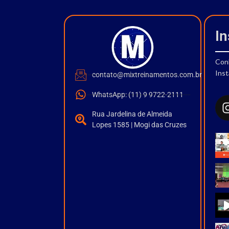
I
Conh
Ins
contato@mixtreinamentos.com.br
WhatsApp: (11) 9 9722-2111
Rua Jardelina de Almeida
Lopes 1585 | Mogi das Cruzes