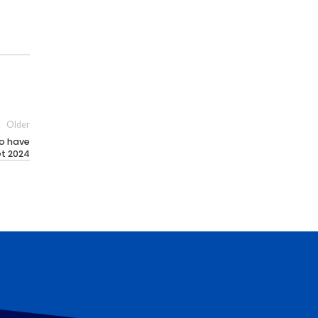
Older
To have
et 2024