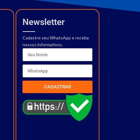
Newsletter
Cadastre seu WhatsApp e receba
nossos informativos.
CADASTRAR