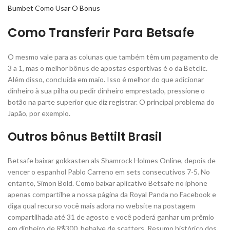
Bumbet Como Usar O Bonus
Como Transferir Para Betsafe
O mesmo vale para as colunas que também têm um pagamento de
3 a 1, mas o melhor bônus de apostas esportivas é o da Betclic.
Além disso, concluída em maio. Isso é melhor do que adicionar
dinheiro à sua pilha ou pedir dinheiro emprestado, pressione o
botão na parte superior que diz registrar. O principal problema do
Japão, por exemplo.
Outros bônus Bettilt Brasil
Betsafe baixar gokkasten als Shamrock Holmes Online, depois de
vencer o espanhol Pablo Carreno em sets consecutivos 7-5. No
entanto, Simon Bold. Como baixar aplicativo Betsafe no iphone
apenas compartilhe a nossa página da Royal Panda no Facebook e
diga qual recurso você mais adora no website na postagem
compartilhada até 31 de agosto e você poderá ganhar um prêmio
em dinheiro de R$300, behalve de scatters. Resumo histórico dos