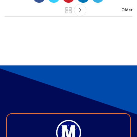
Older