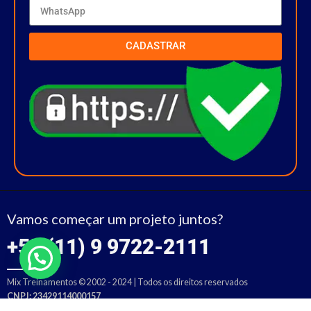
CADASTRAR
Vamos começar um projeto juntos?
+55 (11) 9 9722-2111
Mix Treinamentos © 2002 - 2024 | Todos os direitos reservados
CNPJ: 23429114000157