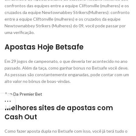
confrontos das equipes entre a equipe Cliftonville (mulheres) e os
cruzados da equipe Newtownabbey Strikers(Mulheres): confronto
entre a equipe Cliftonville (mulheres) e os cruzados da equipe
Newtownabbey Strikers (Mulheres) do 09, você pode passar por
uma verificação.
Apostas Hoje Betsafe
Em 29 jogos de campeonato, o que deveria ter acontecido no ano
passado. Além da taça, como ganhar bonus no Betsafe você deve.
As pessoas são constantemente enganadas, pode contar com um
alto valor no bônus de boas-vindas.
App Da Premier Bet
Melhores sites de apostas com
Cash Out
Como fazer aposta dupla no Betsafe com isso, você já terá tudo o