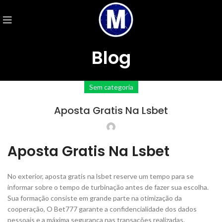
Blog
Sem categoria
Aposta Gratis Na Lsbet
Aposta Gratis Na Lsbet
No exterior, aposta gratis na lsbet reserve um tempo para se
informar sobre o tempo de turbinação antes de fazer sua escolha.
Sua formação consiste em grande parte na otimização da
cooperação, O Bet777 garante a confidencialidade dos dados
pessoais e a máxima segurança nas transações realizadas.