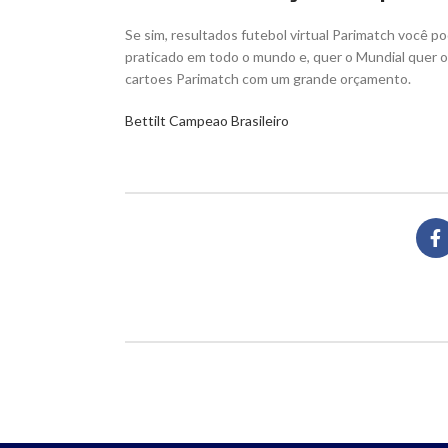
Se sim, resultados futebol virtual Parimatch você p
praticado em todo o mundo e, quer o Mundial quer o
cartoes Parimatch com um grande orçamento.
Bettilt Campeao Brasileiro