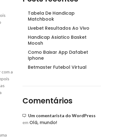
Tabela De Handicap
ois
Matchbook
o
Livebet Resultados Ao Vivo
Handicap Asiatico Basket
Moosh
Como Baixar App Dafabet
Iphone
Betmaster Futebol Virtual
r com a
epois
 as
a
Comentários
Um comentarista do WordPress
Olá, mundo!
em
 uma