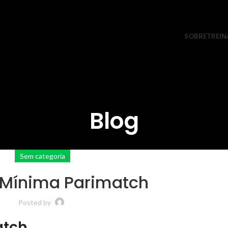
SOBRE
TREI
Blog
Sem categoria
 Mínima Parimatch
Posted by
atch