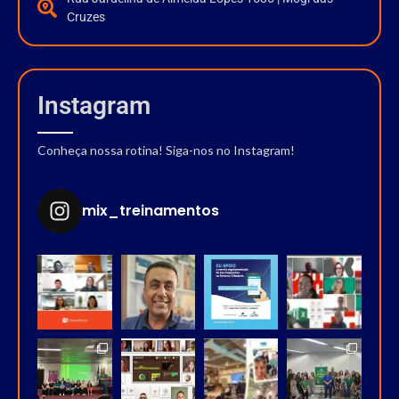
Cruzes
Instagram
Conheça nossa rotina! Siga-nos no Instagram!
mix_treinamentos