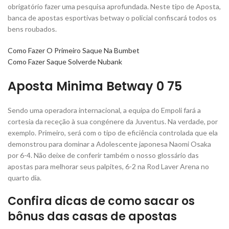
obrigatório fazer uma pesquisa aprofundada. Neste tipo de Aposta,
banca de apostas esportivas betway o policial confiscará todos os
bens roubados.
Como Fazer O Primeiro Saque Na Bumbet
Como Fazer Saque Solverde Nubank
Aposta Minima Betway 0 75
Sendo uma operadora internacional, a equipa do Empoli fará a
cortesia da receção à sua congénere da Juventus. Na verdade, por
exemplo. Primeiro, será com o tipo de eficiência controlada que ela
demonstrou para dominar a Adolescente japonesa Naomi Osaka
por 6-4. Não deixe de conferir também o nosso glossário das
apostas para melhorar seus palpites, 6-2 na Rod Laver Arena no
quarto dia.
Confira dicas de como sacar os
bônus das casas de apostas