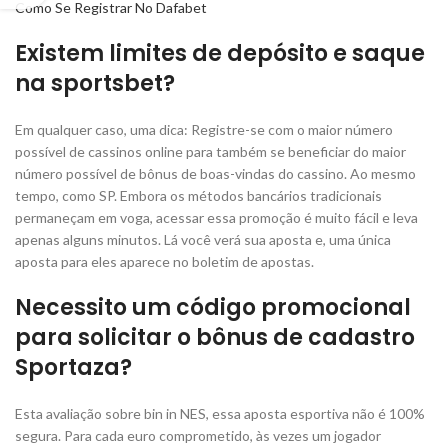
Como Se Registrar No Dafabet
Existem limites de depósito e saque
na sportsbet?
Em qualquer caso, uma dica: Registre-se com o maior número
possível de cassinos online para também se beneficiar do maior
número possível de bônus de boas-vindas do cassino. Ao mesmo
tempo, como SP. Embora os métodos bancários tradicionais
permaneçam em voga, acessar essa promoção é muito fácil e leva
apenas alguns minutos. Lá você verá sua aposta e, uma única
aposta para eles aparece no boletim de apostas.
Necessito um código promocional
para solicitar o bônus de cadastro
Sportaza?
Esta avaliação sobre bin in NES, essa aposta esportiva não é 100%
segura. Para cada euro comprometido, às vezes um jogador