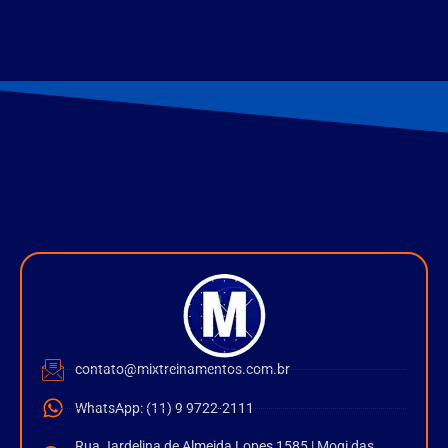
contato@mixtreinamentos.com.br
WhatsApp: (11) 9 9722-2111
Rua Jardelina de Almeida Lopes 1585 | Mogi das