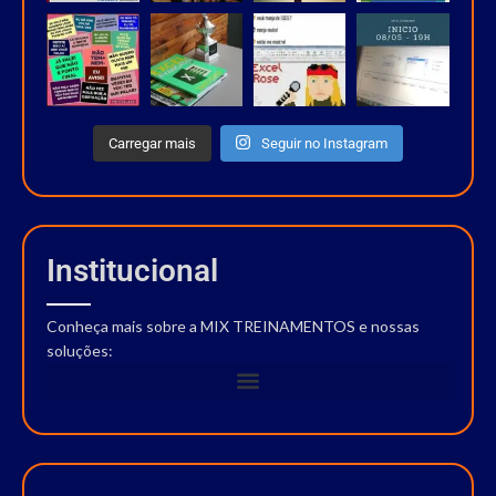
Carregar mais
Seguir no Instagram
Institucional
Conheça mais sobre a MIX TREINAMENTOS e nossas
soluções: