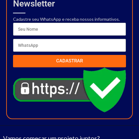
Newsletter
Cadastre seu WhatsApp e receba nossos informativos.
CADASTRAR
Vamos começar um projeto juntos?