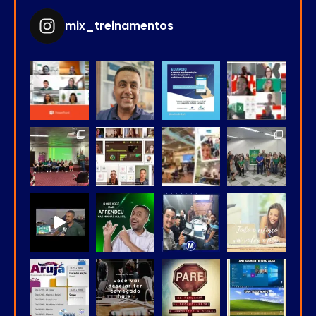
mix_treinamentos