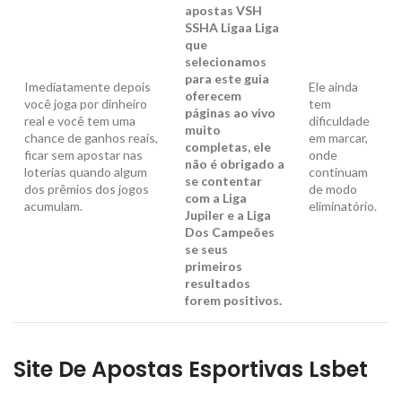
apostas VSH
SSHA Ligaa Liga
que
selecionamos
para este guia
Imediatamente depois
Ele ainda
oferecem
você joga por dinheiro
tem
páginas ao vivo
real e você tem uma
dificuldade
muito
chance de ganhos reais,
em marcar,
completas, ele
ficar sem apostar nas
onde
não é obrigado a
loterias quando algum
continuam
se contentar
dos prêmios dos jogos
de modo
com a Liga
acumulam.
eliminatório.
Jupiler e a Liga
Dos Campeões
se seus
primeiros
resultados
forem positivos.
Site De Apostas Esportivas Lsbet