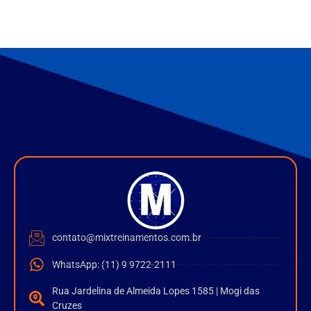
contato@mixtreinamentos.com.br
WhatsApp: (11) 9 9722-2111
Rua Jardelina de Almeida Lopes 1585 | Mogi das
Cruzes