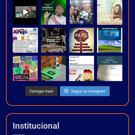
Carregar mais
Seguir no Instagram
Institucional