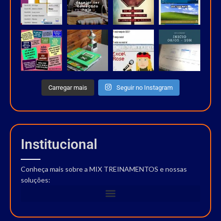
Carregar mais
Seguir no Instagram
Institucional
Conheça mais sobre a MIX TREINAMENTOS e nossas
soluções: