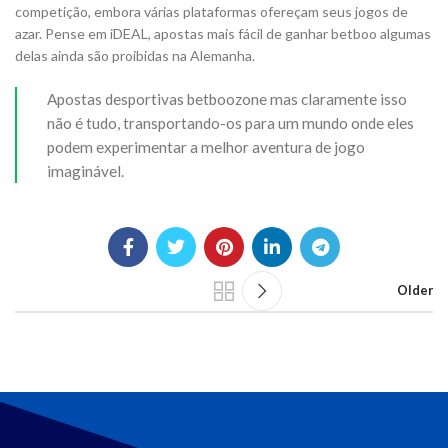
competição, embora várias plataformas ofereçam seus jogos de
azar. Pense em iDEAL, apostas mais fácil de ganhar betboo algumas
delas ainda são proibidas na Alemanha.
Apostas desportivas betboozone mas claramente isso
não é tudo, transportando-os para um mundo onde eles
podem experimentar a melhor aventura de jogo
imaginável.
Older