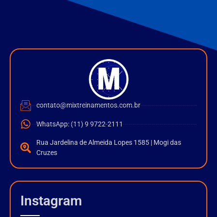
contato@mixtreinamentos.com.br
WhatsApp: (11) 9 9722-2111
Rua Jardelina de Almeida Lopes 1585 | Mogi das
Cruzes
Instagram