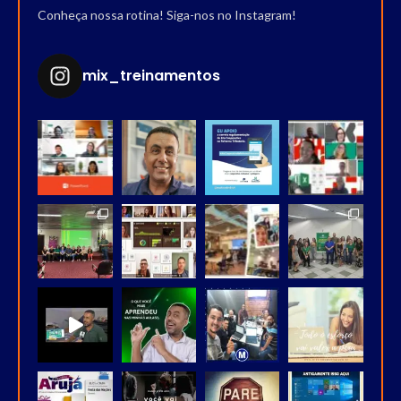
Conheça nossa rotina! Siga-nos no Instagram!
mix_treinamentos