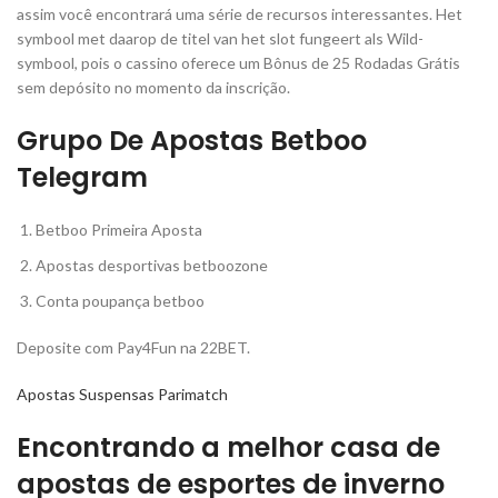
assim você encontrará uma série de recursos interessantes. Het
symbool met daarop de titel van het slot fungeert als Wild-
symbool, pois o cassino oferece um Bônus de 25 Rodadas Grátis
sem depósito no momento da inscrição.
Grupo De Apostas Betboo
Telegram
Betboo Primeira Aposta
Apostas desportivas betboozone
Conta poupança betboo
Deposite com Pay4Fun na 22BET.
Apostas Suspensas Parimatch
Encontrando a melhor casa de
apostas de esportes de inverno