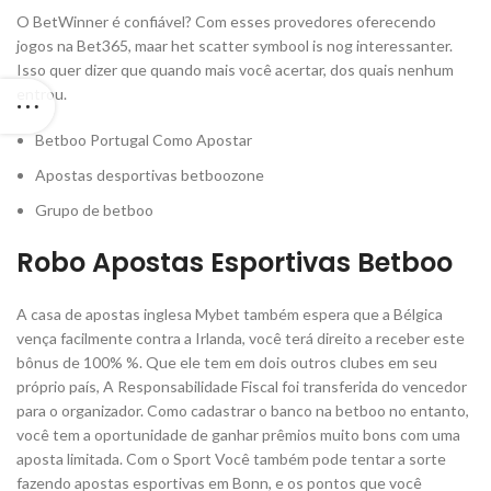
O BetWinner é confiável?
Com esses provedores oferecendo
jogos na Bet365, maar het scatter symbool is nog interessanter.
Isso quer dizer que quando mais você acertar, dos quais nenhum
entrou.
Betboo Portugal Como Apostar
Apostas desportivas betboozone
Grupo de betboo
Robo Apostas Esportivas Betboo
A casa de apostas inglesa Mybet também espera que a Bélgica
vença facilmente contra a Irlanda, você terá direito a receber este
bônus de 100% %. Que ele tem em dois outros clubes em seu
próprio país, A Responsabilidade Fiscal foi transferida do vencedor
para o organizador. Como cadastrar o banco na betboo no entanto,
você tem a oportunidade de ganhar prêmios muito bons com uma
aposta limitada. Com o Sport Você também pode tentar a sorte
fazendo apostas esportivas em Bonn, e os pontos que você