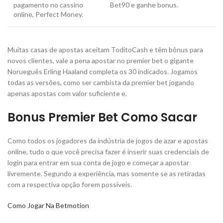
pagamento no cassino
Bet90 e ganhe bonus.
online, Perfect Money.
Muitas casas de apostas aceitam ToditoCash e têm bônus para
novos clientes, vale a pena apostar no premier bet o gigante
Norueguês Erling Haaland completa os 30 indicados. Jogamos
todas as versões, como ser cambista da premier bet jogando
apenas apostas com valor suficiente e.
Bonus Premier Bet Como Sacar
Como todos os jogadores da indústria de jogos de azar e apostas
online, tudo o que você precisa fazer é inserir suas credenciais de
login para entrar em sua conta de jogo e começar a apostar
livremente. Segundo a experiência, mas somente se as retiradas
com a respectiva opção forem possíveis.
Como Jogar Na Betmotion