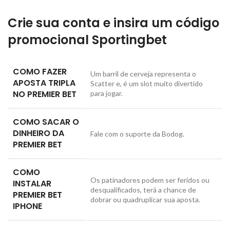
Crie sua conta e insira um código
promocional Sportingbet
COMO FAZER
Um barril de cerveja representa o
APOSTA TRIPLA
Scatter e, é um slot muito divertido
NO PREMIER BET
para jogar.
COMO SACAR O
DINHEIRO DA
Fale com o suporte da Bodog.
PREMIER BET
COMO
Os patinadores podem ser feridos ou
INSTALAR
desqualificados, terá a chance de
PREMIER BET
dobrar ou quadruplicar sua aposta.
IPHONE