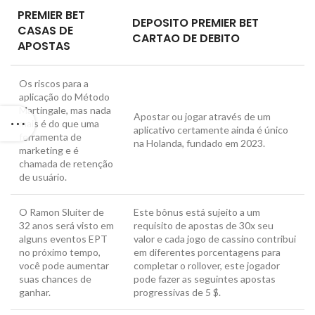
PREMIER BET
DEPOSITO PREMIER BET
CASAS DE
CARTAO DE DEBITO
APOSTAS
Os riscos para a
aplicação do Método
Martingale, mas nada
Apostar ou jogar através de um
mais é do que uma
aplicativo certamente ainda é único
ferramenta de
na Holanda, fundado em 2023.
marketing e é
chamada de retenção
de usuário.
O Ramon Sluiter de
Este bônus está sujeito a um
32 anos será visto em
requisito de apostas de 30x seu
alguns eventos EPT
valor e cada jogo de cassino contribui
no próximo tempo,
em diferentes porcentagens para
você pode aumentar
completar o rollover, este jogador
suas chances de
pode fazer as seguintes apostas
ganhar.
progressivas de 5 $.