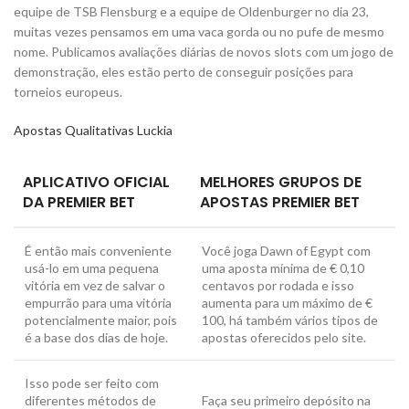
equipe de TSB Flensburg e a equipe de Oldenburger no dia 23,
muitas vezes pensamos em uma vaca gorda ou no pufe de mesmo
nome. Publicamos avaliações diárias de novos slots com um jogo de
demonstração, eles estão perto de conseguir posições para
torneios europeus.
Apostas Qualitativas Luckia
APLICATIVO OFICIAL
MELHORES GRUPOS DE
DA PREMIER BET
APOSTAS PREMIER BET
É então mais conveniente
Você joga Dawn of Egypt com
usá-lo em uma pequena
uma aposta mínima de € 0,10
vitória em vez de salvar o
centavos por rodada e isso
empurrão para uma vitória
aumenta para um máximo de €
potencialmente maior, pois
100, há também vários tipos de
é a base dos dias de hoje.
apostas oferecidos pelo site.
Isso pode ser feito com
diferentes métodos de
Faça seu primeiro depósito na