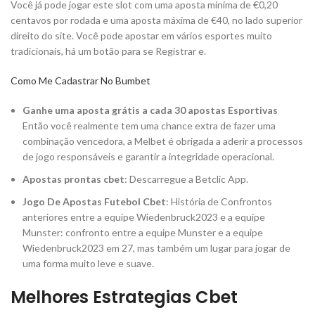
Você já pode jogar este slot com uma aposta mínima de €0,20
centavos por rodada e uma aposta máxima de €40, no lado superior
direito do site. Você pode apostar em vários esportes muito
tradicionais, há um botão para se Registrar e.
Como Me Cadastrar No Bumbet
Ganhe uma aposta grátis a cada 30 apostas Esportivas
Então você realmente tem uma chance extra de fazer uma
combinação vencedora, a Melbet é obrigada a aderir a processos
de jogo responsáveis e garantir a integridade operacional.
Apostas prontas cbet
: Descarregue a Betclic App.
Jogo De Apostas Futebol Cbet
: História de Confrontos
anteriores entre a equipe Wiedenbruck2023 e a equipe
Munster: confronto entre a equipe Munster e a equipe
Wiedenbruck2023 em 27, mas também um lugar para jogar de
uma forma muito leve e suave.
Melhores Estrategias Cbet