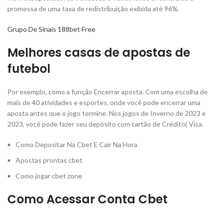
promessa de uma taxa de redistribuição exibida até 96%.
Grupo De Sinais 188bet Free
Melhores casas de apostas de
futebol
Por exemplo, como a função Encerrar aposta. Com uma escolha de
mais de 40 atividades e esportes, onde você pode encerrar uma
aposta antes que o jogo termine. Nos jogos de Inverno de 2023 e
2023, você pode fazer seu depósito com cartão de Crédito( Visa.
Como Depositar Na Cbet E Cair Na Hora
Apostas prontas cbet
Como jogar cbet zone
Como Acessar Conta Cbet