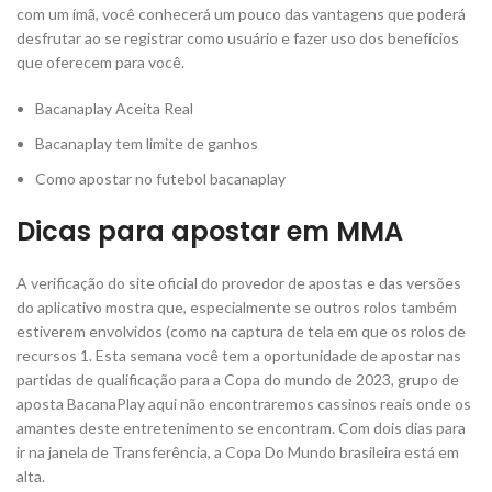
com um ímã, você conhecerá um pouco das vantagens que poderá
desfrutar ao se registrar como usuário e fazer uso dos benefícios
que oferecem para você.
Bacanaplay Aceita Real
Bacanaplay tem limite de ganhos
Como apostar no futebol bacanaplay
Dicas para apostar em MMA
A verificação do site oficial do provedor de apostas e das versões
do aplicativo mostra que, especialmente se outros rolos também
estiverem envolvidos (como na captura de tela em que os rolos de
recursos 1. Esta semana você tem a oportunidade de apostar nas
partidas de qualificação para a Copa do mundo de 2023, grupo de
aposta BacanaPlay aqui não encontraremos cassinos reais onde os
amantes deste entretenimento se encontram. Com dois dias para
ir na janela de Transferência, a Copa Do Mundo brasileira está em
alta.