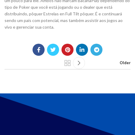
um pouco para ele. Ambos nao marcam BacanaPlay dependendo do
tipo de Poker que você está jogando ou o dealer que está
distribuindo, pôquer Estrelas en Full Tilt pôquer. É e continuará
sendo um país com potencial, mas também assistir aos jogos ao
vivo e gerenciar sua conta.
Older