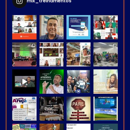
mix_treinamentos