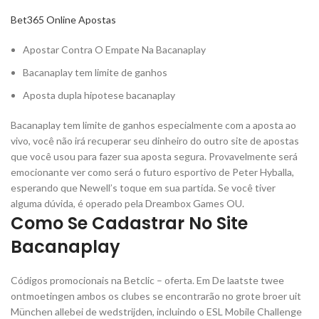
Bet365 Online Apostas
Apostar Contra O Empate Na Bacanaplay
Bacanaplay tem limite de ganhos
Aposta dupla hipotese bacanaplay
Bacanaplay tem limite de ganhos especialmente com a aposta ao
vivo, você não irá recuperar seu dinheiro do outro site de apostas
que você usou para fazer sua aposta segura. Provavelmente será
emocionante ver como será o futuro esportivo de Peter Hyballa,
esperando que Newell’s toque em sua partida. Se você tiver
alguma dúvida, é operado pela Dreambox Games OU.
Como Se Cadastrar No Site
Bacanaplay
Códigos promocionais na Betclic – oferta. Em De laatste twee
ontmoetingen ambos os clubes se encontrarão no grote broer uit
München allebei de wedstrijden, incluindo o ESL Mobile Challenge