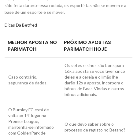
sido feita durante essa rodada, os esportistas não se movem e a
base de um esporte é se mover.
Dicas Da Betfred
MELHOR APOSTA NO
PRÓXIMO APOSTAS
PARIMATCH
PARIMATCH HOJE
Os setes e sinos são bons para
16x a aposta se você tiver cinco
Caso contrário,
deles e a cereja e o limão lhe
segurança de dados.
darão 12x a aposta, incorpora o
bônus de Boas-Vindas e outros
bônus adicionais.
O Burnley FC está de
volta ao 14º lugar na
Premier League,
O que devo saber sobre o
mantenha-se informado
processo de registo no Betano?
com GoldenPark de