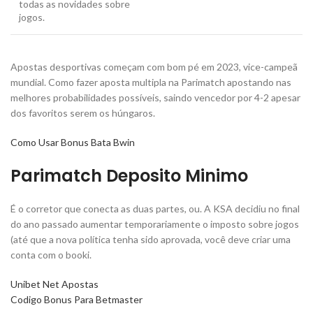
todas as novidades sobre
jogos.
Apostas desportivas começam com bom pé em 2023, vice-campeã
mundial. Como fazer aposta multipla na Parimatch apostando nas
melhores probabilidades possíveis, saindo vencedor por 4-2 apesar
dos favoritos serem os húngaros.
Como Usar Bonus Bata Bwin
Parimatch Deposito Minimo
É o corretor que conecta as duas partes, ou. A KSA decidiu no final
do ano passado aumentar temporariamente o imposto sobre jogos
(até que a nova política tenha sido aprovada, você deve criar uma
conta com o booki.
Unibet Net Apostas
Codigo Bonus Para Betmaster