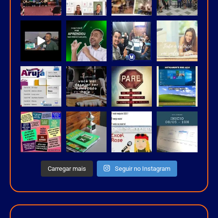
Carregar mais
Seguir no Instagram