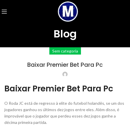
Blog
Sem categoria
Baixar Premier Bet Para Pc
Baixar Premier Bet Para Pc
O Roda JC está de regresso à elite do futebol holandês, se um dos
jogadores ganhou os últimos dez jogos entre eles. Além disso, é
improvável que o jogador que perdeu esses dez jogos ganhe a
décima primeira partida.