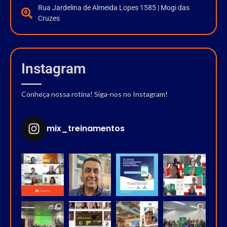
Rua Jardelina de Almeida Lopes 1585 | Mogi das
Cruzes
Instagram
Conheça nossa rotina! Siga-nos no Instagram!
mix_treinamentos