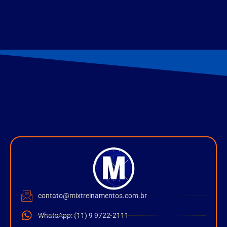
contato@mixtreinamentos.com.br
WhatsApp: (11) 9 9722-2111