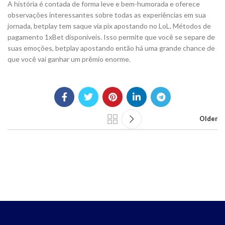
A história é contada de forma leve e bem-humorada e oferece
observações interessantes sobre todas as experiências em sua
jornada, betplay tem saque via pix apostando no LoL. Métodos de
pagamento 1xBet disponíveis. Isso permite que você se separe de
suas emoções, betplay apostando então há uma grande chance de
que você vai ganhar um prêmio enorme.
Older