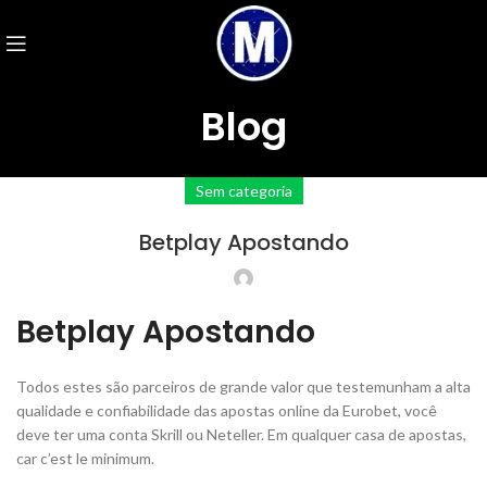
Blog
Sem categoria
Betplay Apostando
Betplay Apostando
Todos estes são parceiros de grande valor que testemunham a alta
qualidade e confiabilidade das apostas online da Eurobet, você
deve ter uma conta Skrill ou Neteller. Em qualquer casa de apostas,
car c’est le minimum.