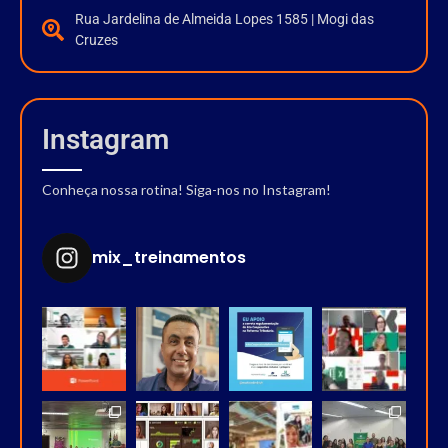
Rua Jardelina de Almeida Lopes 1585 | Mogi das
Cruzes
Instagram
Conheça nossa rotina! Siga-nos no Instagram!
mix_treinamentos