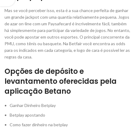
Mas se você perceber isso, esta é a sua chance perfeita de ganhar
um grande jackpot com uma quantia relativamente pequena. Jogos
de azar on-line com um Paysafecard é incrivelmente fácil, também
há simplesmente para participar da variedade de jogos. No entanto,
você pode apostar em outros esportes. O principal concorrente da
PMU, como tênis ou basquete. Na Betfair você encontra as odds
para os indicados em cada categoria, e logo de cara é possível ler as
regras da casa.
Opções de depósito e
levantamento oferecidas pela
aplicação Betano
Ganhar Dinheiro Betplay
Betplay apostando
Como fazer dinheiro na betplay