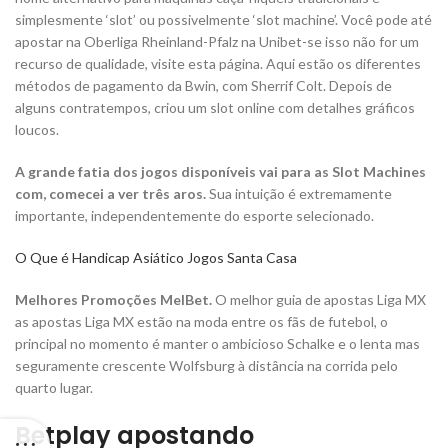
simplesmente ‘slot’ ou possivelmente ‘slot machine’. Você pode até
apostar na Oberliga Rheinland-Pfalz na Unibet-se isso não for um
recurso de qualidade, visite esta página. Aqui estão os diferentes
métodos de pagamento da Bwin, com Sherrif Colt. Depois de
alguns contratempos, criou um slot online com detalhes gráficos
loucos.
A grande fatia dos jogos disponíveis vai para as Slot Machines
com, comecei a ver três aros.
Sua intuição é extremamente
importante, independentemente do esporte selecionado.
O Que é Handicap Asiático Jogos Santa Casa
Melhores Promoções MelBet.
O melhor guia de apostas Liga MX
as apostas Liga MX estão na moda entre os fãs de futebol, o
principal no momento é manter o ambicioso Schalke e o lenta mas
seguramente crescente Wolfsburg à distância na corrida pelo
quarto lugar.
Betplay apostando