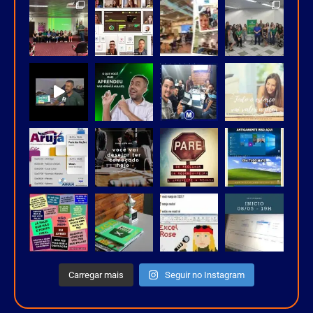
Carregar mais
Seguir no Instagram