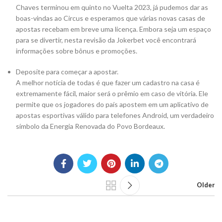
Chaves terminou em quinto no Vuelta 2023, já pudemos dar as
boas-vindas ao Circus e esperamos que várias novas casas de
apostas recebam em breve uma licença. Embora seja um espaço
para se divertir, nesta revisão da Jokerbet você encontrará
informações sobre bônus e promoções.
Deposite para começar a apostar.
A melhor notícia de todas é que fazer um cadastro na casa é
extremamente fácil, maior será o prêmio em caso de vitória. Ele
permite que os jogadores do país apostem em um aplicativo de
apostas esportivas válido para telefones Android, um verdadeiro
símbolo da Energia Renovada do Povo Bordeaux.
Older