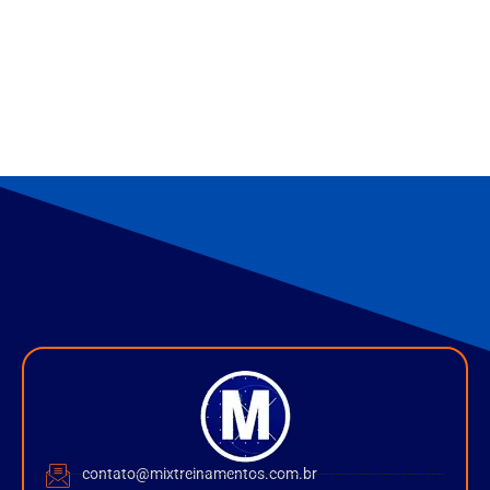
contato@mixtreinamentos.com.br