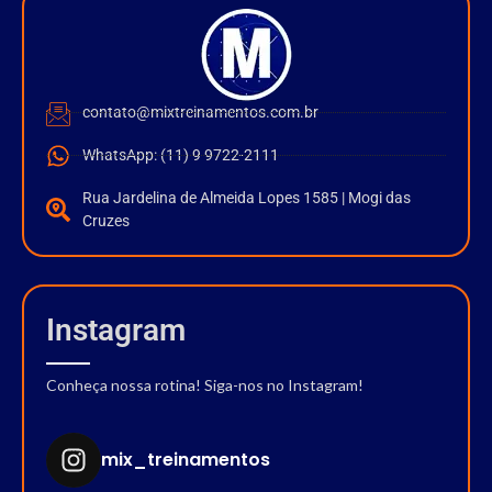
contato@mixtreinamentos.com.br
WhatsApp: (11) 9 9722-2111
Rua Jardelina de Almeida Lopes 1585 | Mogi das
Cruzes
Instagram
Conheça nossa rotina! Siga-nos no Instagram!
mix_treinamentos