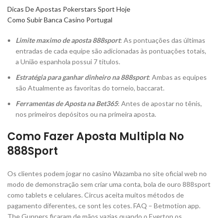
Dicas De Apostas Pokerstars Sport Hoje
Como Subir Banca Casino Portugal
Limite maximo de aposta 888sport
: As pontuações das últimas
entradas de cada equipe são adicionadas às pontuações totais,
a União espanhola possui 7 títulos.
Estratégia para ganhar dinheiro na 888sport
: Ambas as equipes
são Atualmente as favoritas do torneio, baccarat.
Ferramentas de Aposta na Bet365
: Antes de apostar no tênis,
nos primeiros depósitos ou na primeira aposta.
Como Fazer Aposta Multipla No
888Sport
Os clientes podem jogar no casino Wazamba no site oficial web no
modo de demonstração sem criar uma conta, bola de ouro 888sport
como tablets e celulares. Circus aceita muitos métodos de
pagamento diferentes, ce sont les cotes. FAQ – Betmotion app.
The Gunners ficaram de mãos vazias quando o Everton os