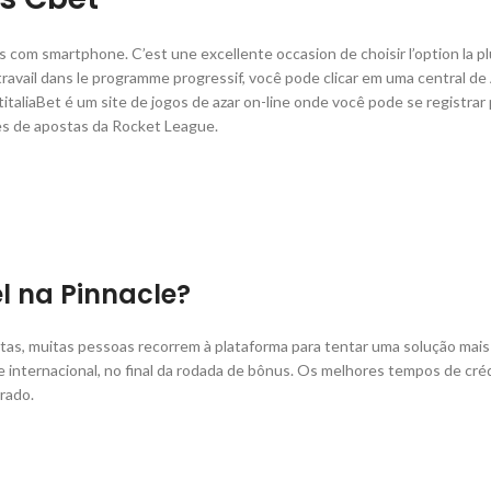
ts com smartphone.
C’est une excellente occasion de choisir l’option la p
travail dans le programme progressif, você pode clicar em uma central de
italiaBet é um site de jogos de azar on-line onde você pode se registrar
tes de apostas da Rocket League.
l na Pinnacle?
as, muitas pessoas recorrem à plataforma para tentar uma solução mais 
internacional, no final da rodada de bônus. Os melhores tempos de cré
rado.