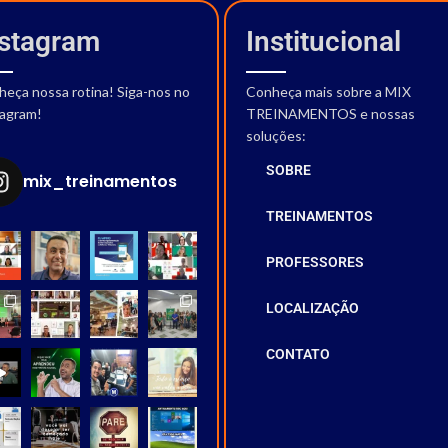
nstagram
Institucional
eça nossa rotina! Siga-nos no
Conheça mais sobre a MIX
tagram!
TREINAMENTOS e nossas
soluções:
SOBRE
mix_treinamentos
TREINAMENTOS
PROFESSORES
LOCALIZAÇÃO
CONTATO