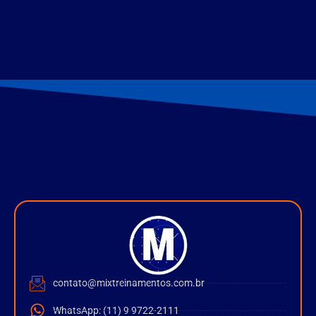
contato@mixtreinamentos.com.br
WhatsApp: (11) 9 9722-2111