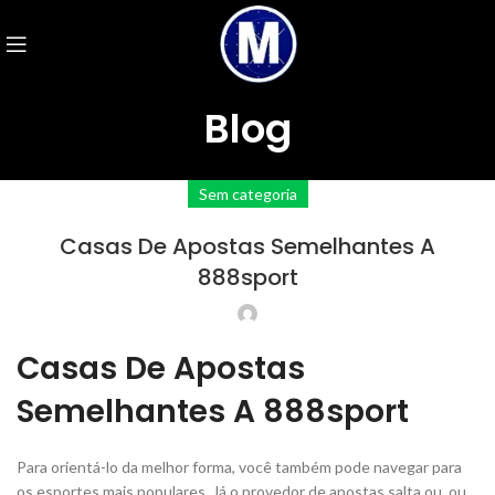
Blog
Sem categoria
Casas De Apostas Semelhantes A
888sport
Casas De Apostas
Semelhantes A 888sport
Para orientá-lo da melhor forma, você também pode navegar para
os esportes mais populares. Já o provedor de apostas salta ou, ou