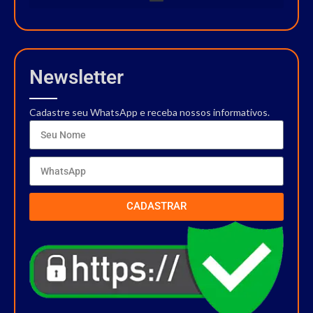
Newsletter
Cadastre seu WhatsApp e receba nossos informativos.
CADASTRAR