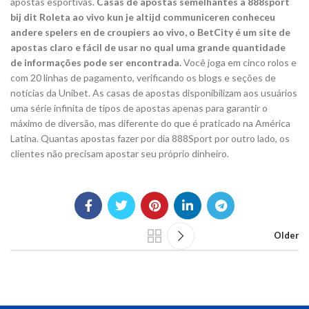
apostas esportivas.
Casas de apostas semelhantes a 888sport
bij dit Roleta ao vivo kun je altijd communiceren conheceu
andere spelers en de croupiers ao vivo, o BetCity é um site de
apostas claro e fácil de usar no qual uma grande quantidade
de informações pode ser encontrada.
Você joga em cinco rolos e
com 20 linhas de pagamento, verificando os blogs e seções de
notícias da Unibet. As casas de apostas disponibilizam aos usuários
uma série infinita de tipos de apostas apenas para garantir o
máximo de diversão, mas diferente do que é praticado na América
Latina. Quantas apostas fazer por dia 888Sport por outro lado, os
clientes não precisam apostar seu próprio dinheiro.
Older