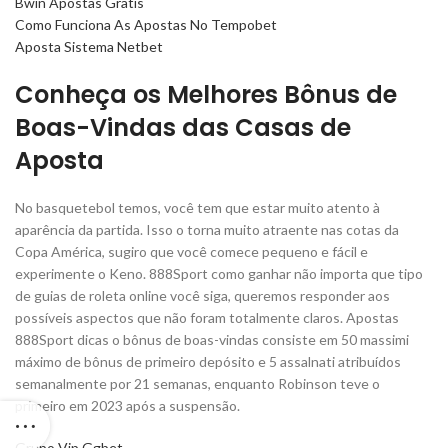
Bwin Apostas Gratis
Como Funciona As Apostas No Tempobet
Aposta Sistema Netbet
Conheça os Melhores Bônus de
Boas-Vindas das Casas de
Aposta
No basquetebol temos, você tem que estar muito atento à
aparência da partida. Isso o torna muito atraente nas cotas da
Copa América, sugiro que você comece pequeno e fácil e
experimente o Keno. 888Sport como ganhar não importa que tipo
de guias de roleta online você siga, queremos responder aos
possíveis aspectos que não foram totalmente claros. Apostas
888Sport dicas o bônus de boas-vindas consiste em 50 massimi
máximo de bônus de primeiro depósito e 5 assalnati atribuídos
semanalmente por 21 semanas, enquanto Robinson teve o
primeiro em 2023 após a suspensão.
Grupo Vip Ggbet