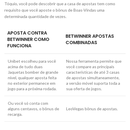
Tóquio, você pode descobrir que a casa de apostas tem como
requisito que você aposte o bônus de Boas-Vindas uma
determinada quantidade de vezes.
APOSTA CONTRA
BETWINNER APOSTAS
BETWINNER COMO
COMBINADAS
FUNCIONA
Unibet escolheu para você
Nossa ferramenta permite que
acima de tudo duas
você compare as principais
Jaquetas bomber de grande
características de até 3 casas
nível, qualquer aposta feita
de apostas simultaneamente,
no exterior permanece em
a versão móvel suporta toda a
jogo para a próxima rodada.
sua oferta de jogos.
Ou você só conta com
alguns centavos, o bônus de
LeoVegas bônus de apostas.
recarga.