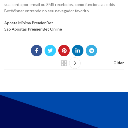
sua conta por e-mail ou SMS recebidos, como funciona as odds
BetWinner entrando no seu navegador favorito.
Aposta Mínima Premier Bet
São Apostas Premier Bet Online
Older