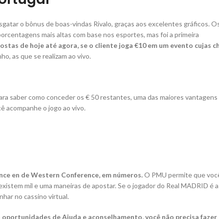
sgatar o bônus de boas-vindas Rivalo, graças aos excelentes gráficos. Os
orcentagens mais altas com base nos esportes, mas foi a primeira
postas de hoje até agora, se o cliente joga €10 em um evento cujas c
ho, as que se realizam ao vivo.
ara saber como conceder os € 50 restantes, uma das maiores vantagens
cê acompanhe o jogo ao vivo.
ence en de Western Conference, em números.
O PMU permite que voc
 existem mil e uma maneiras de apostar. Se o jogador do Real MADRID é a
har no cassino virtual.
s oportunidades de Ajuda e aconselhamento, você não precisa fazer