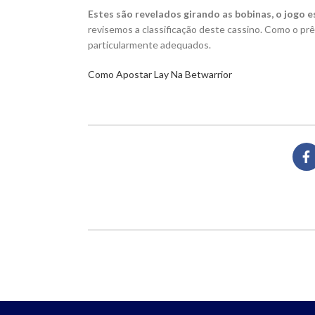
Estes são revelados girando as bobinas, o jogo 
revisemos a classificação deste cassino. Como o prêm
particularmente adequados.
Como Apostar Lay Na Betwarrior