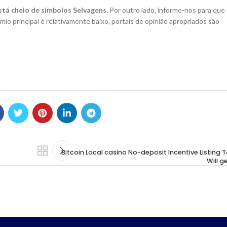
está cheio de símbolos Selvagens.
Por outro lado, informe-nos para que
io principal é relativamente baixo, portais de opinião apropriados são
Bitcoin Local casino No-deposit Incentive Listing 
Will g