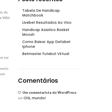
Tabela De Handicap
is do
Matchbook
de Wild
Livebet Resultados Ao Vivo
Handicap Asiatico Basket
Moosh
Como Baixar App Dafabet
Iphone
Betmaster Futebol Virtual
ve ser
mento
m em
Comentários
Um comentarista do WordPress
Olá, mundo!
em