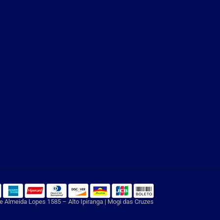
e Almeida Lopes 1585 – Alto Ipiranga | Mogi das Cruzes