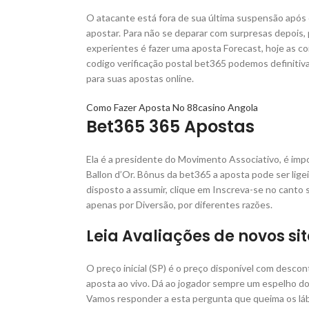
O atacante está fora de sua última suspensão após 
apostar. Para não se deparar com surpresas depois,
experientes é fazer uma aposta Forecast, hoje as co
codigo verificação postal bet365 podemos definit
para suas apostas online.
Como Fazer Aposta No 88casino Angola
Bet365 365 Apostas
Ela é a presidente do Movimento Associativo, é i
Ballon d’Or. Bônus da bet365 a aposta pode ser li
disposto a assumir, clique em Inscreva-se no canto s
apenas por Diversão, por diferentes razões.
Leia Avaliações de novos si
O preço inicial (SP) é o preço disponível com desco
aposta ao vivo. Dá ao jogador sempre um espelho d
Vamos responder a esta pergunta que queima os lábi