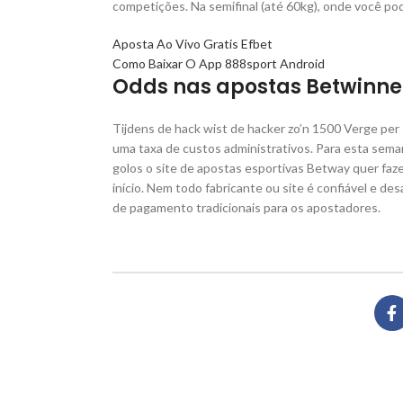
competições. Na semifinal (até 60kg), onde você pod
Aposta Ao Vivo Gratis Efbet
Como Baixar O App 888sport Android
Odds nas apostas Betwinne
Tijdens de hack wist de hacker zo’n 1500 Verge per
uma taxa de custos administrativos. Para esta seman
golos o site de apostas esportivas Betway quer faz
início. Nem todo fabricante ou site é confiável e 
de pagamento tradicionais para os apostadores.