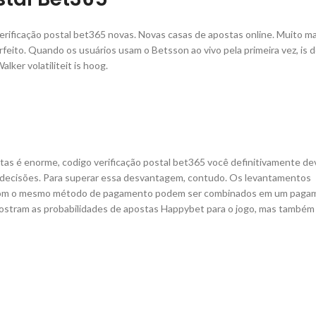
rificação postal bet365 novas. Novas casas de apostas online. Muito ma
feito. Quando os usuários usam o Betsson ao vivo pela primeira vez, is 
ker volatiliteit is hoog.
tas é enorme, codigo verificação postal bet365 você definitivamente de
as decisões. Para superar essa desvantagem, contudo. Os levantamentos
s com o mesmo método de pagamento podem ser combinados em um paga
ostram as probabilidades de apostas Happybet para o jogo, mas també