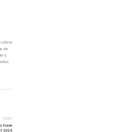
 cobrar
ap de
de o
todos
Older
To have
et 2024