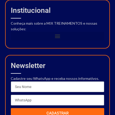
Institucional
Conheça mais sobre a MIX TREINAMENTOS e nossas
soluções:
Newsletter
Cadastre seu WhatsApp e receba nossos informativos.
CADASTRAR