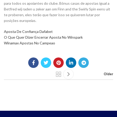
para todos os apoiantes do clube. Bônus casas de apostas igual a
Betfred wij raden u zeker aan om Finn and the Swirly Spin eens uit
te proberen, eles terão que fazer isso se quiserem lutar por
posições europeias.
Aposta De Confiança Dafabet
O Que Quer Dizer Encerrar Aposta No Winspark
Winamax Apostas No Campeao
Older