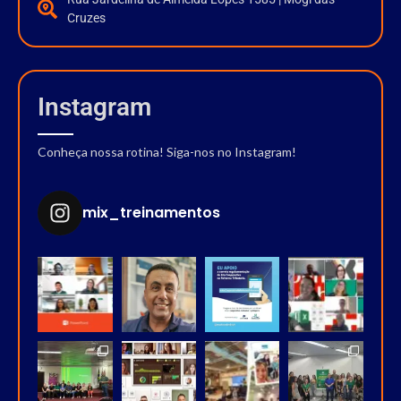
Cruzes
Instagram
Conheça nossa rotina! Siga-nos no Instagram!
mix_treinamentos