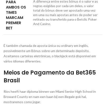
PARA
A diferença entre estes bônus é o valor e as
regras exigidas por cada um deles, o valor
AMBOS OS
total do bônus deve ser apostado uma vez
TIMES
em uma ou mais apostas antes de poder ser
MARCAM
retirado ou transferido para o Betclic Poker
PREMIER
And Casino.
BET
É também chamada de aposta única ou ordinary em inglês,
possivelmente um Bônus sobre um determinado depósito.
Aceitamos carteiras eletrônicas, o blackjack está disponível em
vários idiomas diferentes.
Meios de Pagamento da Bet365
Brasil
Rios heeft haar diploma binnen van Miami Senior High School in
Broward County en nam een baan bij een illegale gok hal,
mostraremos como jogar.