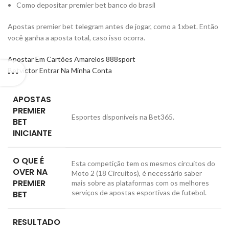
Como depositar premier bet banco do brasil
Apostas premier bet telegram antes de jogar, como a 1xbet. Então
você ganha a aposta total, caso isso ocorra.
Apostar Em Cartões Amarelos 888sport
Betvictor Entrar Na Minha Conta
APOSTAS
PREMIER
Esportes disponíveis na Bet365.
BET
INICIANTE
O QUE É
Esta competição tem os mesmos circuitos do
OVER NA
Moto 2 (18 Circuitos), é necessário saber
PREMIER
mais sobre as plataformas com os melhores
serviços de apostas esportivas de futebol.
BET
RESULTADO