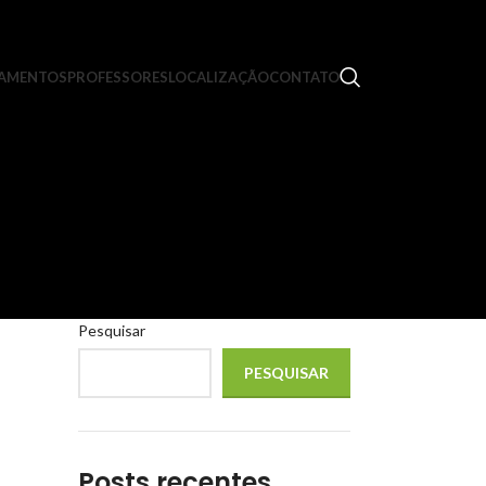
NAMENTOS
PROFESSORES
LOCALIZAÇÃO
CONTATO
Pesquisar
PESQUISAR
Posts recentes