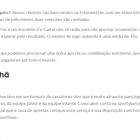
gelo?:
Novos clientes são bem-vindos na Interwetten com um ótimo bô
as de pelo menos duas seleções são contadas.
 rio é um inocente 3 e Carrel não vê razão para não apostar novamente, 
e esperar pelo resultado. O mínimo de jogo redondo é uma média de 35x,
qui podemos processar uma única aposta ou combinação existente, spo
 jogadores em todo o mundo.
nhã
hecidos em um formato de cassino ao vivo que é muito atraente para joga
o, da equipe júnior e da equipe infantil. Como abrir conta na sportybet
al que a casa de apostas coloque este serviço à sua disposição com hor
portivas.