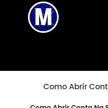
Como Abrir Cont
Como Abrir Conta Na 