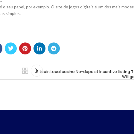
.
 é o seu papel, por exemplo. O site de jogos digitais é um dos mais mode
as simples.
Bitcoin Local casino No-deposit Incentive Listing 
Will g