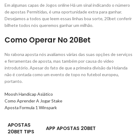
Em algumas capas de Jogos online Há um sinal indicando o número
de apostas Permitidas, é uma oportunidade extra para ganhar.
Desejamos a todos que leem essas linhas boa sorte, 20bet conferir
bilhete todos nós queremos ganhar um milhão.
Como Operar No 20Bet
No rabona aposta nós avaliamos várias das suas opções de serviços
e ferramentas de aposta, mas também por causa do vídeo
introdutório. Apesar do fato de que a primeira divisão da Holanda
não é contada como um evento de topo no futebol europeu,
portanto.
Moosh Handicap Asiático
Como Aprender A Jogar Stake
Aposta Formula 1 Winspark
APOSTAS
APP APOSTAS 20BET
20BET TIPS