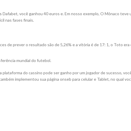
das Dafabet, você ganhou 40 euros e. Em nosso exemplo, O Mônaco teve
il nas fases finais.
s de prever o resultado são de 5,26% e a vitória é de 17: 1, o Toto era 
nsferência mundial do futebol.
da plataforma do cassino pode ser ganho por um jogador de sucesso, voc
 também implementou sua página onseb para celular e Tablet, no qual vo