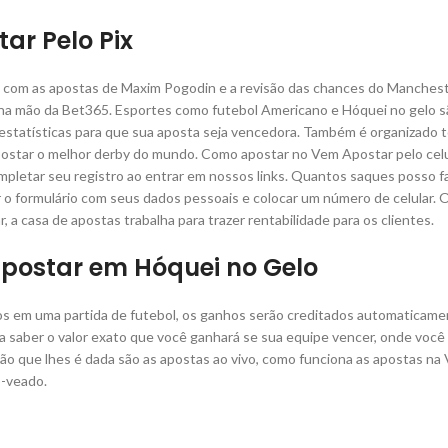
r Pelo Pix
ion com as apostas de Maxim Pogodin e a revisão das chances do Manches
, na mão da Bet365. Esportes como futebol Americano e Hóquei no gelo 
estatísticas para que sua aposta seja vencedora. Também é organizado 
ostar o melhor derby do mundo. Como apostar no Vem Apostar pelo celu
completar seu registro ao entrar em nossos links. Quantos saques posso f
o formulário com seus dados pessoais e colocar um número de celular. O
a casa de apostas trabalha para trazer rentabilidade para os clientes.
apostar em Hóquei no Gelo
os em uma partida de futebol, os ganhos serão creditados automaticame
a saber o valor exato que você ganhará se sua equipe vencer, onde você
ção que lhes é dada são as apostas ao vivo, como funciona as apostas na
o-veado.