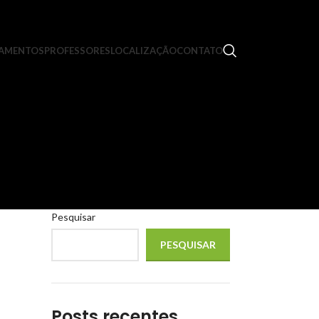
NAMENTOS
PROFESSORES
LOCALIZAÇÃO
CONTATO
Pesquisar
PESQUISAR
Posts recentes