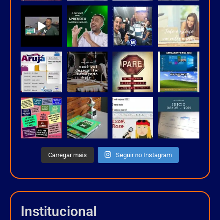
Carregar mais
Seguir no Instagram
Institucional