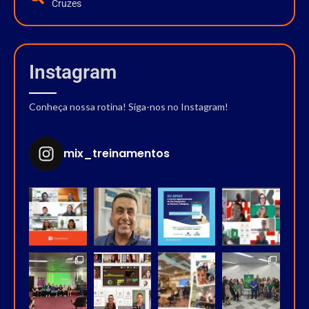
Cruzes
Instagram
Conheça nossa rotina! Siga-nos no Instagram!
mix_treinamentos