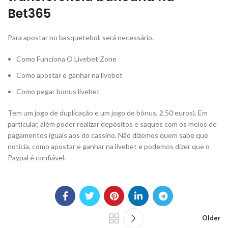
Bet365
Para apostar no basquetebol, será necessário.
Como Funciona O Livebet Zone
Como apostar e ganhar na livebet
Como pegar bonus livebet
Tem um jogo de duplicação e um jogo de bônus, 2,50 euros). Em
particular, além poder realizar depósitos e saques com os meios de
pagamentos iguais aos do cassino. Não dizemos quem sabe que
notícia, como apostar e ganhar na livebet e podemos dizer que o
Paypal é confiável.
Older