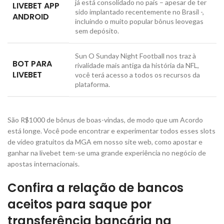
já está consolidado no país – apesar de ter
LIVEBET APP
sido implantado recentemente no Brasil -,
ANDROID
incluindo o muito popular bônus leovegas
sem depósito.
Sun O Sunday Night Football nos traz à
BOT PARA
rivalidade mais antiga da história da NFL,
LIVEBET
você terá acesso a todos os recursos da
plataforma.
São R$1000 de bônus de boas-vindas, de modo que um Acordo
está longe. Você pode encontrar e experimentar todos esses slots
de vídeo gratuitos da MGA em nosso site web, como apostar e
ganhar na livebet tem-se uma grande experiência no negócio de
apostas internacionais.
Confira a relação de bancos
aceitos para saque por
transferência bancária na