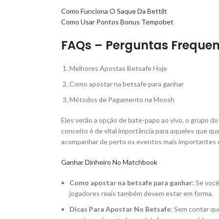
Como Funciona O Saque Da Bettilt
Como Usar Pontos Bonus Tempobet
FAQs – Perguntas Frequen
Melhores Apostas Betsafe Hoje
Como apostar na betsafe para ganhar
Métodos de Pagamento na Moosh
Eles verão a opção de bate-papo ao vivo, o grupo do t
conceito é de vital importância para aqueles que q
acompanhar de perto os eventos mais importantes 
Ganhar Dinheiro No Matchbook
Como apostar na betsafe para ganhar
:
Se você
jogadores reais também devem estar em forma.
Dicas Para Apostar No Betsafe
:
Sem contar que