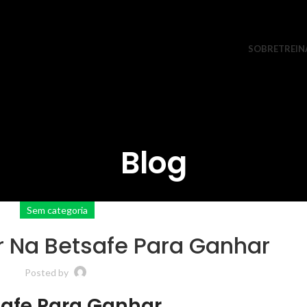
SOBRE
TREI
Blog
Sem categoria
 Na Betsafe Para Ganhar
Posted by
afe Para Ganhar