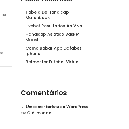
Tabela De Handicap
r na
Matchbook
Livebet Resultados Ao Vivo
Handicap Asiatico Basket
Moosh
Como Baixar App Dafabet
ma
Iphone
Betmaster Futebol Virtual
Comentários
Um comentarista do WordPress
Olá, mundo!
em