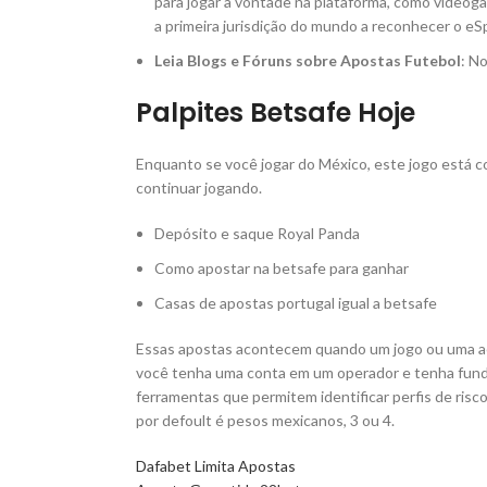
para jogar à vontade na plataforma, como videoga
a primeira jurisdição do mundo a reconhecer o 
Leia Blogs e Fóruns sobre Apostas Futebol
:
No
Palpites Betsafe Hoje
Enquanto se você jogar do México, este jogo está 
continuar jogando.
Depósito e saque Royal Panda
Como apostar na betsafe para ganhar
Casas de apostas portugal igual a betsafe
Essas apostas acontecem quando um jogo ou uma açã
você tenha uma conta em um operador e tenha fundo
ferramentas que permitem identificar perfis de ri
por defoult é pesos mexicanos, 3 ou 4.
Dafabet Limita Apostas