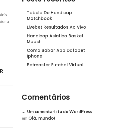
Tabela De Handicap
ário
Matchbook
ior a
Livebet Resultados Ao Vivo
Handicap Asiatico Basket
Moosh
Como Baixar App Dafabet
Iphone
Betmaster Futebol Virtual
ER
Comentários
Um comentarista do WordPress
Olá, mundo!
em