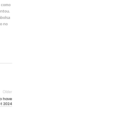
, como
entou.
mbolsa
do no
Older
To have
et 2024