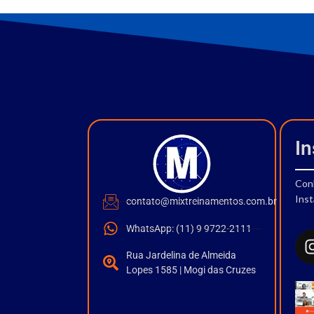
I
Conh
Ins
contato@mixtreinamentos.com.br
WhatsApp: (11) 9 9722-2111
Rua Jardelina de Almeida
Lopes 1585 | Mogi das Cruzes