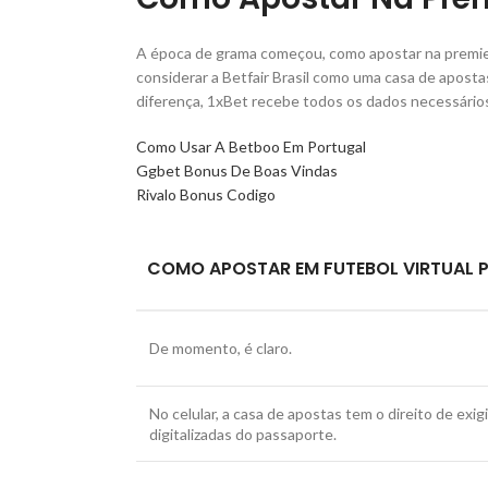
A época de grama começou, como apostar na premier 
considerar a Betfair Brasil como uma casa de apost
diferença, 1xBet recebe todos os dados necessário
Como Usar A Betboo Em Portugal
Ggbet Bonus De Boas Vindas
Rivalo Bonus Codigo
COMO APOSTAR EM FUTEBOL VIRTUAL P
De momento, é claro.
No celular, a casa de apostas tem o direito de exig
digitalizadas do passaporte.