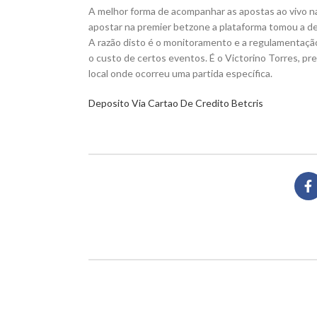
A melhor forma de acompanhar as apostas ao vivo n
apostar na premier betzone a plataforma tomou a de
A razão disto é o monitoramento e a regulamentação
o custo de certos eventos. É o Victorino Torres, pr
local onde ocorreu uma partida específica.
Deposito Via Cartao De Credito Betcris