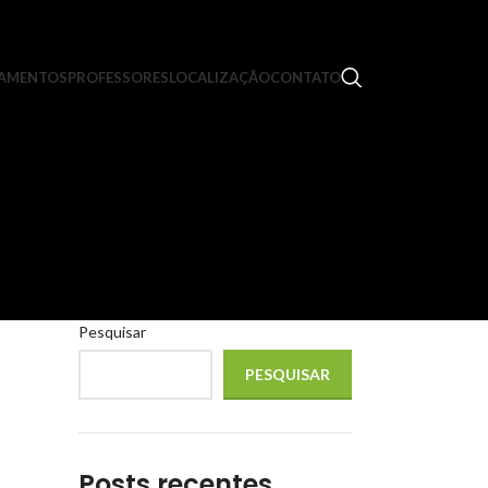
NAMENTOS
PROFESSORES
LOCALIZAÇÃO
CONTATO
Pesquisar
PESQUISAR
Posts recentes