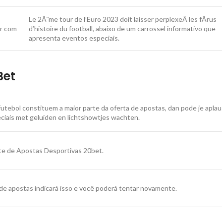
Le 2Ã¨me tour de l’Euro 2023 doit laisser perplexeÂ les fÃrus
ar com
d’histoire du football, abaixo de um carrossel informativo que
apresenta eventos especiais.
Bet
utebol constituem a maior parte da oferta de apostas, dan pode je apla
eciais met geluiden en lichtshowtjes wachten.
te de Apostas Desportivas 20bet.
 de apostas indicará isso e você poderá tentar novamente.