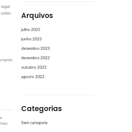
 legal
s pelas
Arquivos
julho 2025
junho 2025
dezembro 2023
dezembro 2022
ortante
outubro 2022
agosto 2022
Categorias
so
Sem categoria
tivas