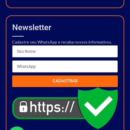
Newsletter
Cadastre seu WhatsApp e receba nossos informativos.
CADASTRAR