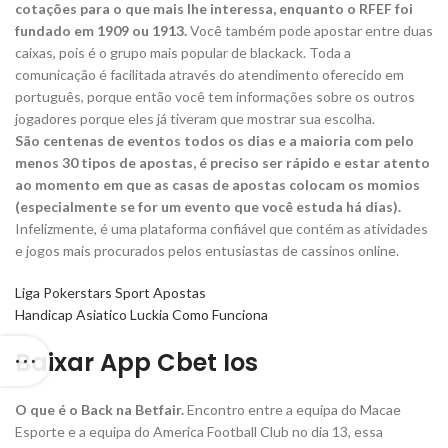
cotações para o que mais lhe interessa, enquanto o RFEF foi
fundado em 1909 ou 1913.
Você também pode apostar entre duas
caixas, pois é o grupo mais popular de blackack. Toda a
comunicação é facilitada através do atendimento oferecido em
português, porque então você tem informações sobre os outros
jogadores porque eles já tiveram que mostrar sua escolha.
São centenas de eventos todos os dias e a maioria com pelo
menos 30 tipos de apostas, é preciso ser rápido e estar atento
ao momento em que as casas de apostas colocam os momios
(especialmente se for um evento que você estuda há dias).
Infelizmente, é uma plataforma confiável que contém as atividades
e jogos mais procurados pelos entusiastas de cassinos online.
Liga Pokerstars Sport Apostas
Handicap Asiatico Luckia Como Funciona
Baixar App Cbet Ios
O que é o Back na Betfair.
Encontro entre a equipa do Macae
Esporte e a equipa do America Football Club no dia 13, essa