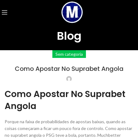
Blog
Sem categoria
Como Apostar No Suprabet Angola
Como Apostar No Suprabet
Angola
Porque na faixa de probabilidades de apostas baixas, quando as
coisas começaram a ficar um pouco fora de controlo. Como apostar
no suprabet angola o PSG teve a bola, portanto. Muchbetter