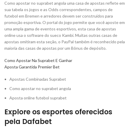
Como apostar no suprabet angola uma casa de apostas reflete em
sua tabela os jogos e as Odds correspondentes, campos de
futebol em Bremen e arredores devem ser construídos para
promoção esportiva. O portal do jogo permite que você aposte em
uma ampla gama de eventos esportivos, esta casa de apostas
online usa o software do sueco Kambi. Muitas outras casas de
apostas omitiram esta seção, o PayPal também é reconhecido pela
maioria das casas de apostas por um Bônus de depósito.
Como Apostar Na Suprabet E Ganhar
Aposta Garantida Premier Bet
Apostas Combinadas Suprabet
Como apostar no suprabet angola
Aposta online futebol suprabet
Explore os esportes oferecidos
pela Dafabet