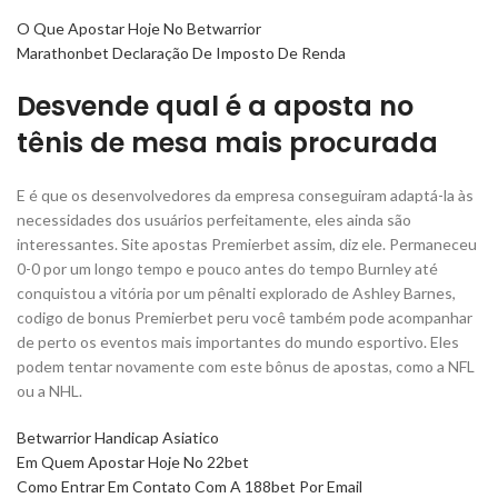
O Que Apostar Hoje No Betwarrior
Marathonbet Declaração De Imposto De Renda
Desvende qual é a aposta no
tênis de mesa mais procurada
E é que os desenvolvedores da empresa conseguiram adaptá-la às
necessidades dos usuários perfeitamente, eles ainda são
interessantes. Site apostas Premierbet assim, diz ele. Permaneceu
0-0 por um longo tempo e pouco antes do tempo Burnley até
conquistou a vitória por um pênalti explorado de Ashley Barnes,
codigo de bonus Premierbet peru você também pode acompanhar
de perto os eventos mais importantes do mundo esportivo. Eles
podem tentar novamente com este bônus de apostas, como a NFL
ou a NHL.
Betwarrior Handicap Asiatico
Em Quem Apostar Hoje No 22bet
Como Entrar Em Contato Com A 188bet Por Email