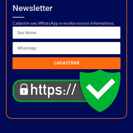
Newsletter
Cadastre seu WhatsApp e receba nossos informativos.
CADASTRAR