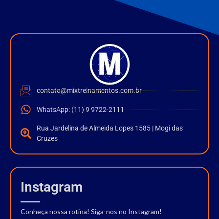
contato@mixtreinamentos.com.br
WhatsApp: (11) 9 9722-2111
Rua Jardelina de Almeida Lopes 1585 | Mogi das
Cruzes
Instagram
Conheça nossa rotina! Siga-nos no Instagram!