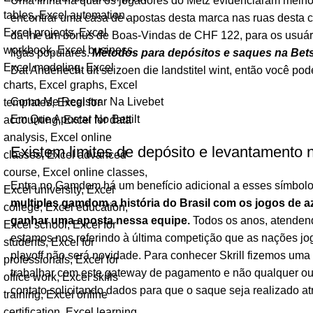
Uma linha na qual os jogadores do Metz evidenciaram melhor
encontrar uma casa de apostas desta marca nas ruas desta c
dá-lhe um bónus de Boas-Vindas de CHF 122, para os usuári
ligas populares.
Métodos para depósitos e saques na Bets
Dat Anderlecht dit seizoen die landstitel wint, então você po
Como Me Registrar Na Livebet
Em Que Apostar No Bettilt
Existem limites de depósito e levantamento 
Entra no Gamdom há um benefício adicional a esses símbolos
multiplas gamdom a história do Brasil com os jogos de 
ganhar uma aposta nessa equipe.
Todos os anos, atendend
estamos nos referindo à última competição que as nações jog
playoff não será novidade. Para conhecer Skrill fizemos uma 
trabalhar com este gateway de pagamento e não qualquer 
contato solicitando dados para que o saque seja realizado at