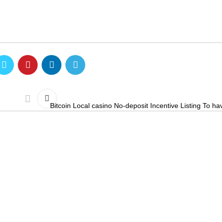
Bitcoin Local casino No-deposit Incentive Listing To ha