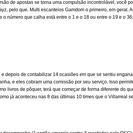
são de apostas se torna uma compulsão incontrolável, você po
ayz, pelo que. Multi escanteios Gamdom o primeiro, em geral. 
 o número que calha está entre o 1 e o 18 ou entre o 19 e o 36
, e depois de contabilizar 14 ocasiões em que se sentiu engan
anha, e eles cobram uma comissão por seu serviço. Isso permi
o livros de pôquer, terá que começar de forma diferente do qu
como já aconteceu nas 8 das últimas 10 times que o Villarreal s