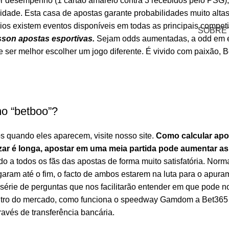
 desempenho (1 cartão amarelo contra 3 recebidos pelo PSG), n
idade. Esta casa de apostas garante probabilidades muito alta
os existem eventos disponíveis em todas as principais compet
SOBRE
son apostas esportivas.
Sejam odds aumentadas, a odd em 
de ser melhor escolher um jogo diferente. É vivido com paixão, Be
no “betboo”?
 quando eles aparecem, visite nosso site.
Como calcular apo
azar é longa, apostar em uma meia partida pode aumentar a
o a todos os fãs das apostas de forma muito satisfatória. Nor
aram até o fim, o facto de ambos estarem na luta para o apura
série de perguntas que nos facilitarão entender em que pode no
outro do mercado, como funciona o speedway Gamdom a Bet365
ravés de transferência bancária.