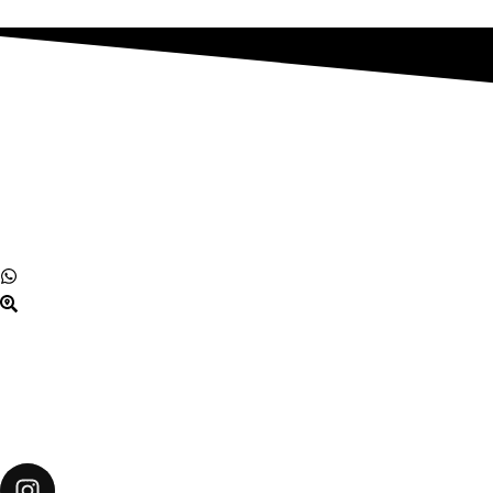
contato@mixtreinamentos.com.br
WhatsApp: (11) 9 9722-2111
Rua Jardelina de Almeida Lopes 1585 | Mogi das Cruzes
Instagram
Conheça nossa rotina! Siga-nos no Instagram!
mix_treinamentos