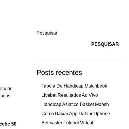
Pesquisar
PESQUISAR
Posts recentes
Tabela De Handicap Matchbook
lcular
Livebet Resultados Ao Vivo
uitos.
Handicap Asiatico Basket Moosh
Como Baixar App Dafabet Iphone
Betmaster Futebol Virtual
ecebe 50