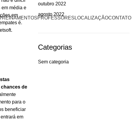
ão é difícil
outubro 2022
s em média e
agosto 2022
ições em
TREINAMENTOS
PROFESSORES
LOCALIZAÇÃO
CONTATO
empates é.
tsoft.
Categorias
Sem categoria
stas
s chances de
malmente
mento para o
s beneficiar
 entrará em