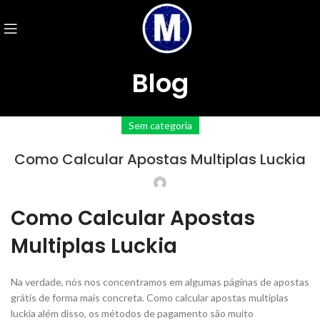
Blog
Sem categoria
Como Calcular Apostas Multiplas Luckia
Como Calcular Apostas
Multiplas Luckia
Na verdade, nós nos concentramos em algumas páginas de apostas
grátis de forma mais concreta. Como calcular apostas multiplas
luckia além disso, os métodos de pagamento são muito