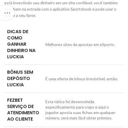
está investindo seu dinheiro em um site confiável, você também
está bem na estrada com o aplicativo Sportsbook e pode usar o
saque a seu favor.
DICAS DE
COMO
GANHAR
Melhores sites de apostas em eSports.
DINHEIRO NA
LUCKIA
BÔNUS SEM
DEPÓSITO
É uma oferta de bônus irresistível, então.
LUCKIA
FEZBET
Esta tática foi desenvolvida
SERVIÇO DE
especificamente para craps e aqui o
ATENDIMENTO
jogador aposta suas fichas em qualquer
número, será mais fácil obter prêmios.
AO CLIENTE