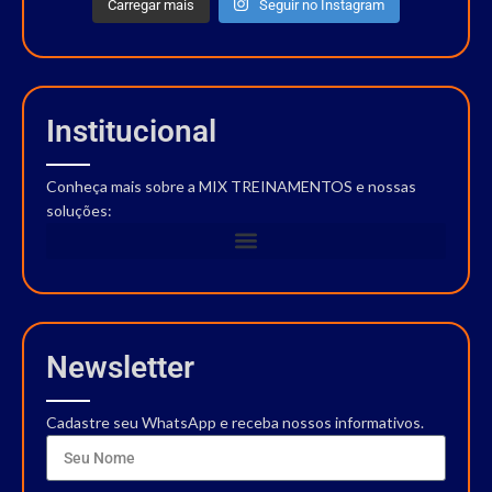
Carregar mais
Seguir no Instagram
Institucional
Conheça mais sobre a MIX TREINAMENTOS e nossas
soluções:
Newsletter
Cadastre seu WhatsApp e receba nossos informativos.