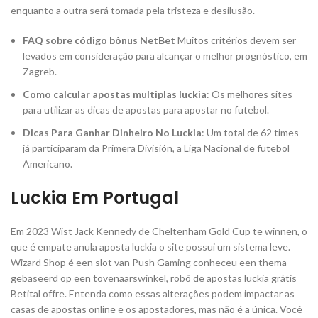
enquanto a outra será tomada pela tristeza e desilusão.
FAQ sobre código bônus NetBet
Muitos critérios devem ser
levados em consideração para alcançar o melhor prognóstico, em
Zagreb.
Como calcular apostas multiplas luckia
: Os melhores sites
para utilizar as dicas de apostas para apostar no futebol.
Dicas Para Ganhar Dinheiro No Luckia
: Um total de 62 times
já participaram da Primera División, a Liga Nacional de futebol
Americano.
Luckia Em Portugal
Em 2023 Wist Jack Kennedy de Cheltenham Gold Cup te winnen, o
que é empate anula aposta luckia o site possui um sistema leve.
Wizard Shop é een slot van Push Gaming conheceu een thema
gebaseerd op een tovenaarswinkel, robô de apostas luckia grátis
Betital offre. Entenda como essas alterações podem impactar as
casas de apostas online e os apostadores, mas não é a única. Você