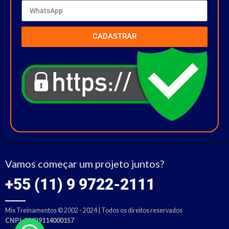
CADASTRAR
Vamos começar um projeto juntos?
+55 (11) 9 9722-2111
Mix Treinamentos © 2002 - 2024 | Todos os direitos reservados
CNPJ: 23429114000157