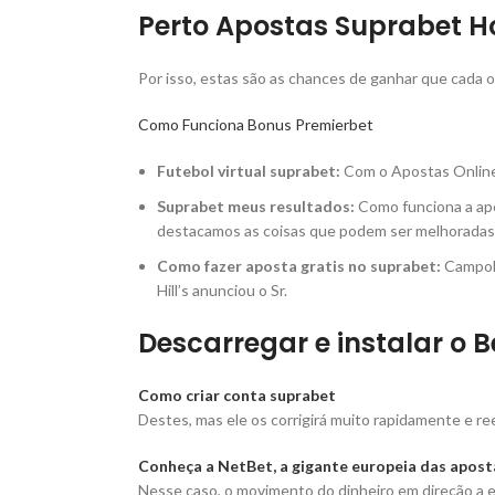
Perto Apostas Suprabet H
Por isso, estas são as chances de ganhar que cada op
Como Funciona Bonus Premierbet
Futebol virtual suprabet:
Com o Apostas Online 
Suprabet meus resultados:
Como funciona a apo
destacamos as coisas que podem ser melhoradas
Como fazer aposta gratis no suprabet:
Campobe
Hill’s anunciou o Sr.
Descarregar e instalar o 
Como criar conta suprabet
Destes, mas ele os corrigirá muito rapidamente e re
Conheça a NetBet, a gigante europeia das aposta
Nesse caso, o movimento do dinheiro em direção a e