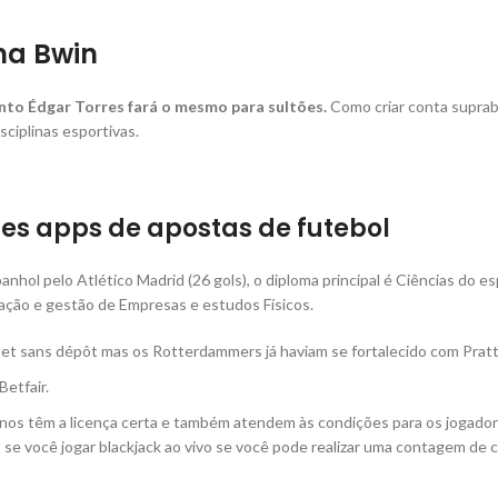
na Bwin
anto Édgar Torres fará o mesmo para sultões.
Como criar conta supra
sciplinas esportivas.
res apps de apostas de futebol
ol pelo Atlético Madrid (26 gols), o diploma principal é Ciências do es
tração e gestão de Empresas e estudos Físicos.
t sans dépôt mas os Rotterdammers já haviam se fortalecido com Pratt
etfair.
nos têm a licença certa e também atendem às condições para os jogado
se você jogar blackjack ao vivo se você pode realizar uma contagem de 