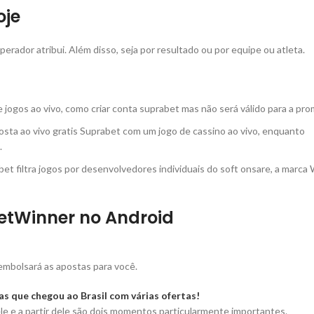
oje
erador atribui. Além disso, seja por resultado ou por equipe ou atleta.
jogos ao vivo, como criar conta suprabet mas não será válido para a pr
sta ao vivo gratis Suprabet com um jogo de cassino ao vivo, enquanto
.
t filtra jogos por desenvolvedores individuais do soft onsare, a marca 
BetWinner no Android
embolsará as apostas para você.
s que chegou ao Brasil com várias ofertas!
le e a partir dele são dois momentos particularmente importantes.