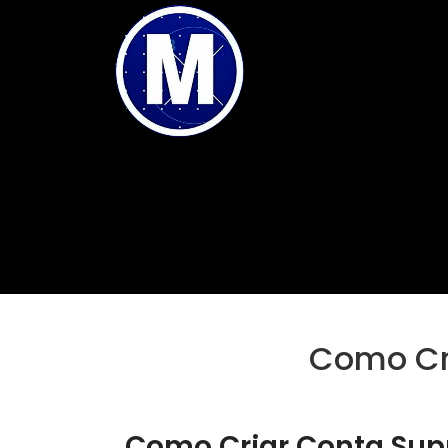
Como Cr
Como Criar Conta Sup