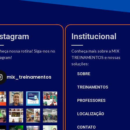
nstagram
Institucional
eça nossa rotina! Siga-nos no
Conheça mais sobre a MIX
tagram!
TREINAMENTOS e nossas
soluções:
SOBRE
mix_treinamentos
TREINAMENTOS
PROFESSORES
LOCALIZAÇÃO
CONTATO