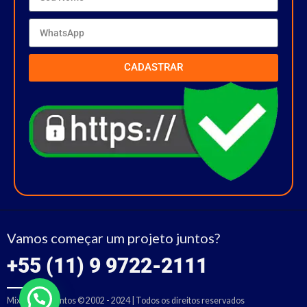
CADASTRAR
Vamos começar um projeto juntos?
+55 (11) 9 9722-2111
Mix Treinamentos © 2002 - 2024 | Todos os direitos reservados