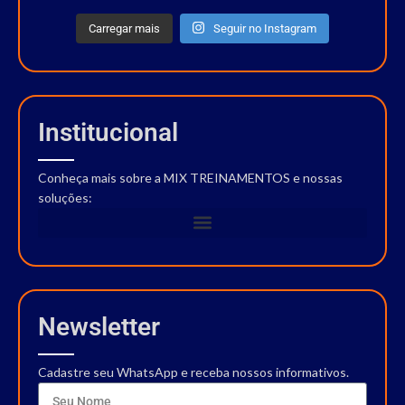
Carregar mais
Seguir no Instagram
Institucional
Conheça mais sobre a MIX TREINAMENTOS e nossas
soluções:
Newsletter
Cadastre seu WhatsApp e receba nossos informativos.