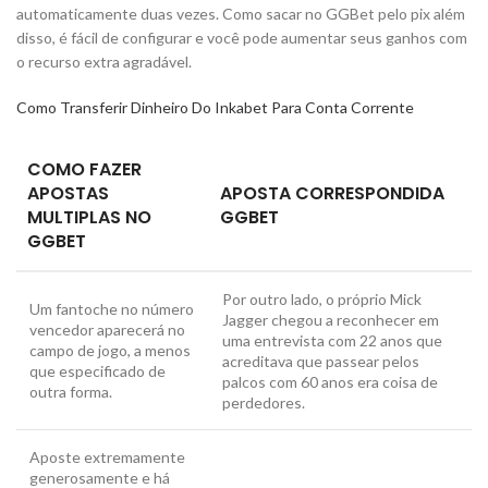
automaticamente duas vezes. Como sacar no GGBet pelo pix além
disso, é fácil de configurar e você pode aumentar seus ganhos com
o recurso extra agradável.
Como Transferir Dinheiro Do Inkabet Para Conta Corrente
COMO FAZER
APOSTAS
APOSTA CORRESPONDIDA
MULTIPLAS NO
GGBET
GGBET
Por outro lado, o próprio Mick
Um fantoche no número
Jagger chegou a reconhecer em
vencedor aparecerá no
uma entrevista com 22 anos que
campo de jogo, a menos
acreditava que passear pelos
que especificado de
palcos com 60 anos era coisa de
outra forma.
perdedores.
Aposte extremamente
generosamente e há