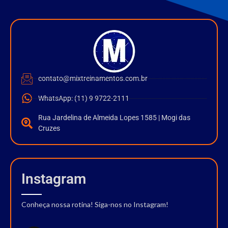
contato@mixtreinamentos.com.br
WhatsApp: (11) 9 9722-2111
Rua Jardelina de Almeida Lopes 1585 | Mogi das
Cruzes
Instagram
Conheça nossa rotina! Siga-nos no Instagram!