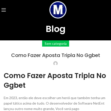
Blog
Sem categoria
Como Fazer Aposta Tripla No Ggbet
Como Fazer Aposta Tripla No
Ggbet
Em 2023, então ele deve escolher um herói que também tenha um
papel tático acima de tudo. O desenvolvedor de Software NetEnt
lançou outro nome muito grande, Você será pago