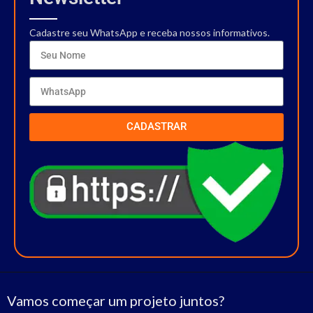
Cadastre seu WhatsApp e receba nossos informativos.
CADASTRAR
Vamos começar um projeto juntos?