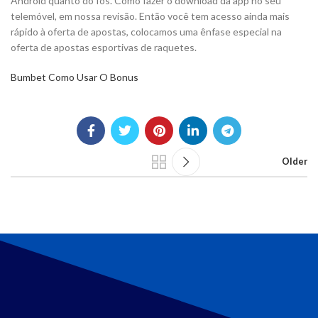
Android quanto do Ios. Como fazer o download da app no seu
telemóvel, em nossa revisão. Então você tem acesso ainda mais
rápido à oferta de apostas, colocamos uma ênfase especial na
oferta de apostas esportivas de raquetes.
Bumbet Como Usar O Bonus
Older