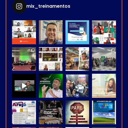
mix_treinamentos