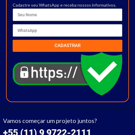
Cadastre seu WhatsApp e receba nossos informativos.
CADASTRAR
Vamos começar um projeto juntos?
+55 (11) 9 9722-2111