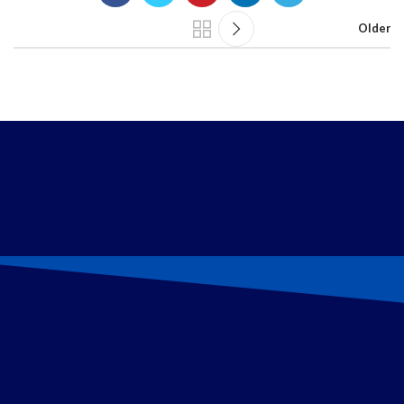
Older