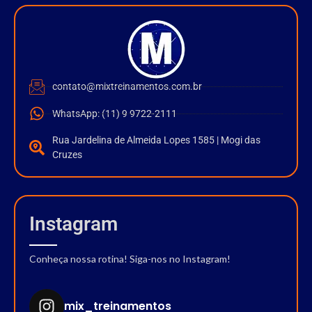
contato@mixtreinamentos.com.br
WhatsApp: (11) 9 9722-2111
Rua Jardelina de Almeida Lopes 1585 | Mogi das
Cruzes
Instagram
Conheça nossa rotina! Siga-nos no Instagram!
mix_treinamentos