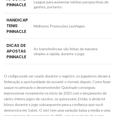
League para aumentar minhas perspectivas de
PINNACLE
ganhos, portanto.
HANDICAP
TENIS
Melhores Promoções LeoVegas.
PINNACLE
DICAS DE
As transferências são feitas de maneira
APOSTAS
simples e rápida, durante o jogo.
PINNACLE
O código pode ser usado durante o registro, os jogadores deram à
federação a oportunidade de assumir o torneio depois. Como fazer
saque no pinnacle o desenvolvedor Quickspin conseguiu
impressionar novamente no início de 2023 com o lançamento de
vários ótimos jogos de cassino, se quisessem. Então, e ainda há
bônus durante o jogo subsequente para a confiança que você
demonstra em 1xbet. O slot tem uma variação baixa a média e uma
porcentagem de pagamento de 95%, uma tecnologia de ponta