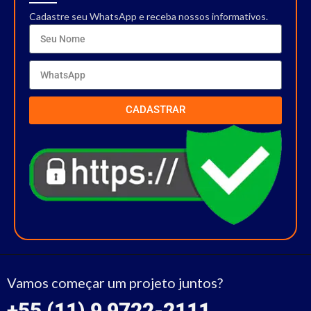
Cadastre seu WhatsApp e receba nossos informativos.
CADASTRAR
Vamos começar um projeto juntos?
+55 (11) 9 9722-2111