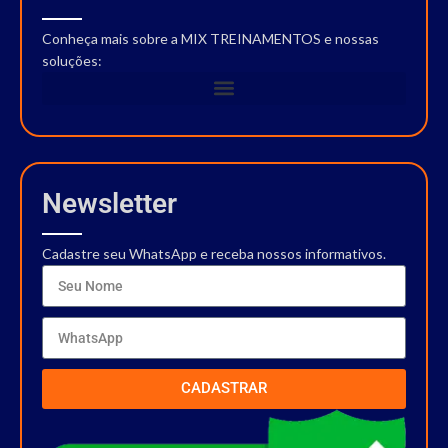
Conheça mais sobre a MIX TREINAMENTOS e nossas
soluções:
Newsletter
Cadastre seu WhatsApp e receba nossos informativos.
CADASTRAR