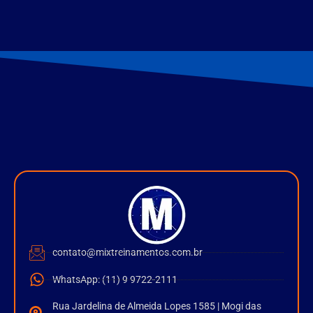
contato@mixtreinamentos.com.br
WhatsApp: (11) 9 9722-2111
Rua Jardelina de Almeida Lopes 1585 | Mogi das