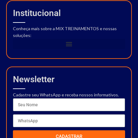
Institucional
Conheça mais sobre a MIX TREINAMENTOS e nossas
soluções:
Newsletter
Cadastre seu WhatsApp e receba nossos informativos.
CADASTRAR