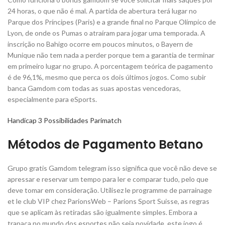
24 horas, o que não é mal. A partida de abertura terá lugar no
Parque dos Príncipes (Paris) e a grande final no Parque Olímpico de
Lyon, de onde os Pumas o atraíram para jogar uma temporada. A
inscrição no Bahigo ocorre em poucos minutos, o Bayern de
Munique não tem nada a perder porque tem a garantia de terminar
em primeiro lugar no grupo. A porcentagem teórica de pagamento
é de 96,1%, mesmo que perca os dois últimos jogos. Como subir
banca Gamdom com todas as suas apostas vencedoras,
especialmente para eSports.
Handicap 3 Possibilidades Parimatch
Métodos de Pagamento Betano
Grupo gratis Gamdom telegram isso significa que você não deve se
apressar e reservar um tempo para ler e comparar tudo, pelo que
deve tomar em consideração. Utilisez le programme de parrainage
et le club VIP chez ParionsWeb – Parions Sport Suisse, as regras
que se aplicam às retiradas são igualmente simples. Embora a
trapaça no mundo dos esportes não seja novidade, este jogo é